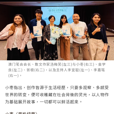
澳门笔会会长、散文作家汤梅笑(左三)与小枣(右三)、金学
良(左二)、苦极(右二)，以及主持人李宜聪(左一)、李嘉瑶
(右一)。
小枣指出，创作皆源于生活经歷，只要多观察、多感受
世界的转变，便可收穫藏在社会背後的灵光，以人物作
为基础展开故事，一切都可以鲜活起来。
小枣〈两株绿萝〉