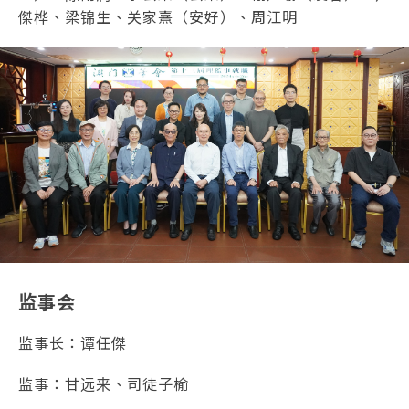
傑桦、梁锦生、关家熹（安好）、周江明
监事会
监事长：谭任傑
监事：甘远来、司徒子榆