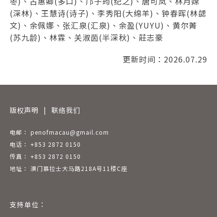
枣)、古惠卿(多口)、邝子筠(纪之)、唐可岚、林月嫦
(深林)、王慧诗(诗子)、李秀阳(大绵羊)、钟春晖(林勰
文)、余佩娜、张汇泉(汇泉)、余盈(YUYU)、黄尔菁
(苏九龄)、林霖、关淑茵(半深秋)、莊志豪
更新时间：2026.07.29
版权声明
|
联络我们
电邮： penofmacau@gmail.com
电话： +853 2872 0150
传真： +853 2872 0150
地址： 澳门慕拉士大马路218A号11楼C座
支持单位：