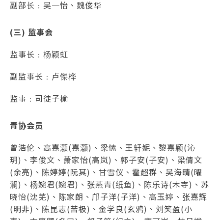
副部长﹕吴一怡、魏俊华
(三) 监事会
监事长﹕杨颖虹
副监事长﹕卢傑桦
监事﹕司徒子榆
青协会员
曾浩伦、高嘉灏(嘉灏)、梁愫、王轩妮、黎嘉颖(沁
玥)、李俊文、萧家怡(高岚)、郭子安(子安)、梁倩文
(余亮)、陈婷婷(阮其)、甘雪仪、霍超群、吴海晴(曜
澜)、杨婉君(婉君)、张燕青(纸鱼)、陈乐诗(木寺)、苏
晓怡(沈芜)、陈家朗、邝子洋(子洋)、高玉婷、张嘉辉
(明非)、陈昆志(苦极)、金学良(玄鸦)、刘笑盈(小