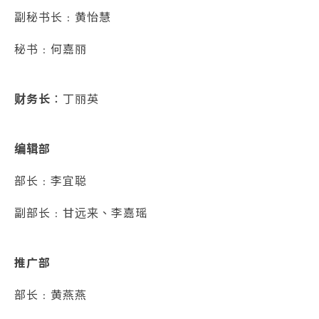
副秘书长﹕黄怡慧
秘书﹕何嘉丽
财务长
：丁丽英
编辑部
部长﹕李宜聪
副部长﹕甘远来、李嘉瑶
推广部
部长﹕黄燕燕