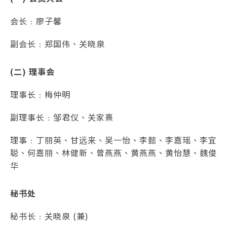
会长﹕廖子馨
副会长﹕郑国伟、关晓泉
(二) 理事会
理事长﹕梅仲明
副理事长﹕邹君仪、关家熹
理事﹕丁丽英、甘远来、吴一怡、李懿、李嘉瑶、李宜
聪、何嘉丽、林健新、曾燕燕、黄燕燕、黄怡慧、魏俊
华
秘书处
秘书长﹕关晓泉 (兼)