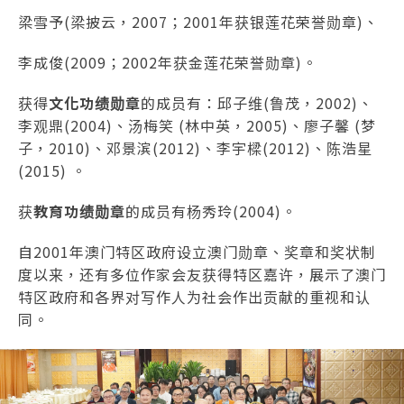
梁雪予(梁披云，2007；2001年获银莲花荣誉勋章)、
李成俊(2009；2002年获金莲花荣誉勋章)。
获得
文化功绩勋章
的成员有：邱子维(鲁茂，2002)、
李观鼎(2004)、汤梅笑 (林中英，2005)、廖子馨 (梦
子，2010)、邓景滨(2012)、李宇樑(2012)、陈浩星
(2015) 。
获
教育功绩勋章
的成员有杨秀玲(2004)。
自2001年澳门特区政府设立澳门勋章、奖章和奖状制
度以来，还有多位作家会友获得特区嘉许，展示了澳门
特区政府和各界对写作人为社会作出贡献的重视和认
同。