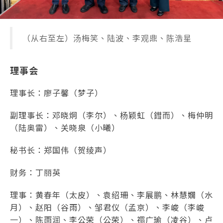
（从右至左）汤梅笑、陆波、李观鼎、陈浩星
理事会
理事长：廖子馨（梦子）
副理事长：邓晓炯（李尔）、杨颖虹（鏏而）、梅仲明
（陆奥雷）、关晓泉（小曦）
秘书长：郑国伟（贺绫声）
财务：丁丽英
理事：黄春年（太皮）、袁绍珊、李展鹏、林慧嫺（水
月）、赵阳（谷雨）、邹君仪（孟京）、李峻（李峻
一）、陈雨润、李公荣（公荣）、禤广瑜（凌谷）、卢