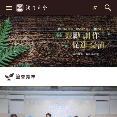
≡
简
筆會青年