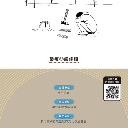
鑿痕◎嚴佳琦