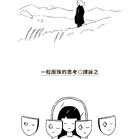
一粒雨珠的思考◎譚詠之