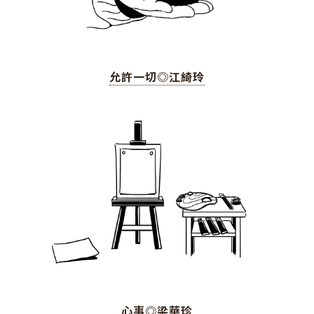
允許一切◎江綺玲
心事◎梁華珍