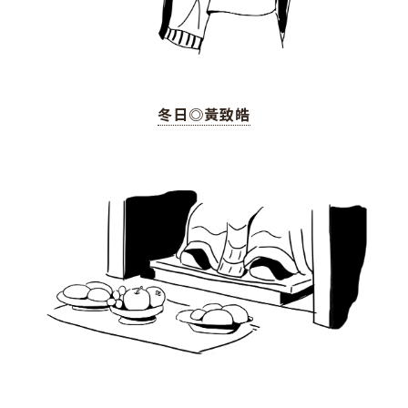
冬日◎黃致皓