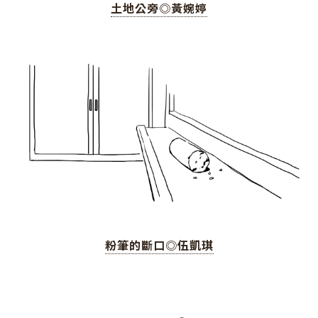
土地公旁◎黃婉婷
粉筆的斷口◎伍凱琪