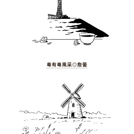
粵有粵風采◎詹蕾