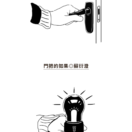
門把的如果◎蘇衍澄