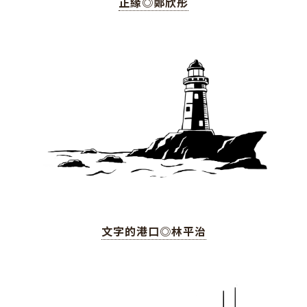
正緣◎鄭欣彤
文字的港口◎林平治