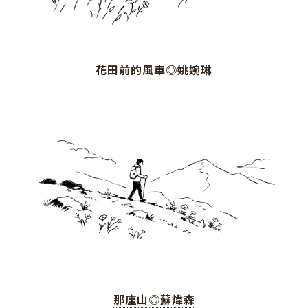
花田前的風車◎姚婉琳
那座山◎蘇煒森