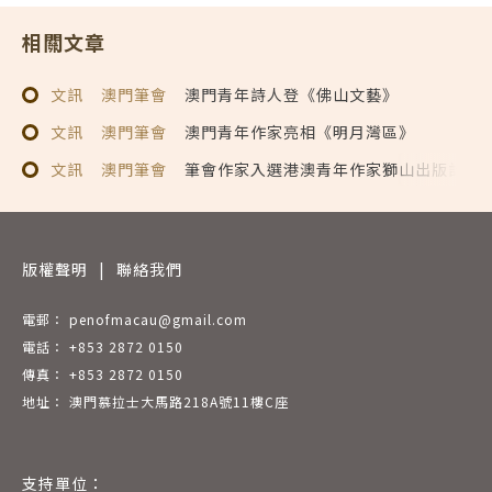
相關文章
文訊
澳門筆會
澳門青年詩人登《佛山文藝》
文訊
澳門筆會
澳門青年作家亮相《明月灣區》
文訊
澳門筆會
筆會作家入選港澳青年作家獅山出版計劃
版權聲明
|
聯絡我們
電郵： penofmacau@gmail.com
電話： +853 2872 0150
傳真： +853 2872 0150
地址： 澳門慕拉士大馬路218A號11樓C座
支持單位：