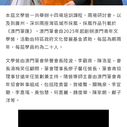
本屆文學營一共舉辦十四場培訓課程、兩場研討會，以
及到廣州、深圳兩座灣區城市採風，採風作品刊載於
《澳門筆匯》。澳門筆會自2025年起創辦澳門青年文
學營，活動由特區政府文化發展基金資助，每屆為期兩
年，每屆學員約為二十人。
文學營由澳門筆會榮譽會長陸波、李觀鼎、陳浩星，會
長湯梅笑任顧問，筆會理事長廖子馨任營長，筆會青協
理事甘遠來任策劃兼主持，隨營導師主要由澳門筆會青
年協會幹事組成，包括陸奧雷、賀綾聲、關曉泉、李宜
聰、李嘉瑤、黃怡慧、何嘉麗、魏俊華、陳家朗、鄺子
洋等。