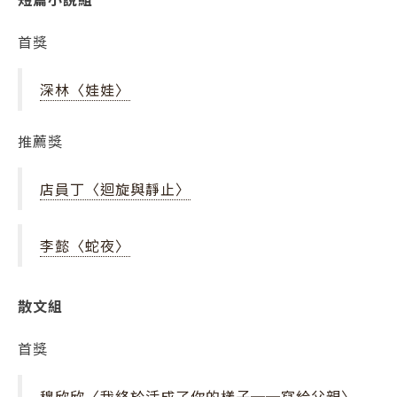
首獎
深林〈娃娃〉
推薦獎
店員丁〈迴旋與靜止〉
李懿〈蛇夜〉
散文組
首獎
穆欣欣〈我終於活成了你的樣子──寫給父親〉