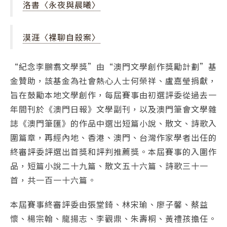
洛書〈永夜與晨曦〉
漠涯〈裸聊自殺案〉
“紀念李鵬翥文學獎”由“澳門文學創作獎勵計劃”基
金贊助，該基金為社會熱心人士何榮祥、盧嘉瑩捐獻，
旨在鼓勵本地文學創作，每屆賽事由初選評委從過去一
年間刊於《澳門日報》文學副刊，以及澳門筆會文學雜
誌《澳門筆匯》的作品中選出短篇小說、散文、詩歌入
圍篇章，再經內地、香港、澳門、台灣作家學者出任的
終審評委評選出首獎和評判推薦獎。本屆賽事的入圍作
品，短篇小說二十九篇、散文五十六篇、詩歌三十一
首，共一百一十六篇。
本屆賽事終審評委由張堂錡、林宋瑜、廖子馨、蔡益
懷、楊宗翰、龍揚志、李觀鼎、朱壽桐、黃禮孩擔任。