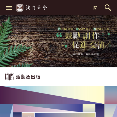
≡
简
活動及出版