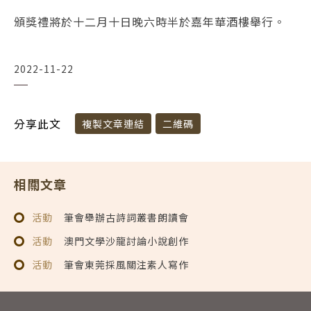
頒獎禮將於十二月十日晚六時半於嘉年華酒樓舉行。
2022-11-22
分享此文
複製文章連結
二維碼
相關文章
活動
筆會舉辦古詩詞叢書朗讀會
活動
澳門文學沙龍討論小說創作
活動
筆會東莞採風關注素人寫作