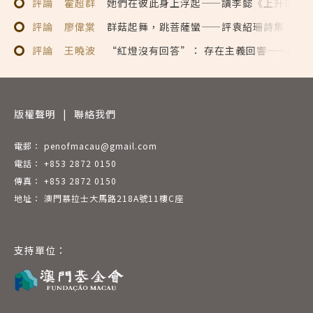
評論
霍超群
她們在彼此身上浮起——讀李懿《上升的島
評論
廖偉棠
群菇起舞，跳菩薩蠻——評袁紹珊詩集《普
評論
王曉波
“紅燈沒有回答”： 存在主義回響——評陸
版權聲明
|
聯絡我們
電郵： penofmacau@gmail.com
電話： +853 2872 0150
傳真： +853 2872 0150
地址： 澳門慕拉士大馬路218A號11樓C座
支持單位：