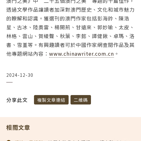
澳門之美》中“二十五個澳門之美”專題的十篇佳作，
透過文學作品讓讀者加深對澳門歷史、文化和城市魅力
的瞭解和認識。獲選刊的澳門作家包括彭海鈴、陳浩
星、古冰、陸奧雷、楊開荊、甘遠來、郭妙瑜、太皮、
林格、雲山、賀綾聲、秋葉、李懿、譚健鍬、卓瑪、洛
書、雪堇等。有興趣讀者可於中國作家網查閱作品及其
他專題網站內容：
www.chinawriter.com.cn
。
2024-12-30
分享此文
複製文章連結
二維碼
相關文章