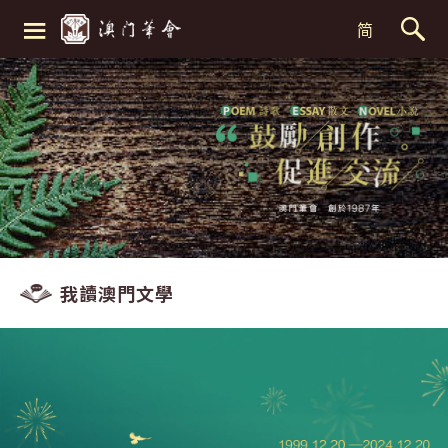
≡
简
我讀澳門文學