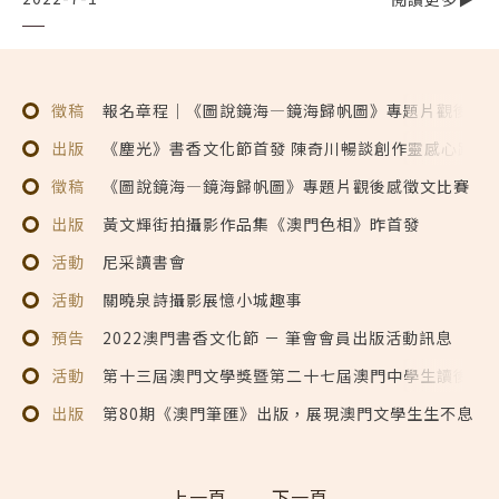
徵稿
報名章程｜《圖說鏡海—鏡海歸帆圖》專題片觀後感
出版
《塵光》書香文化節首發 陳奇川暢談創作靈感心路歷
徵稿
《圖說鏡海—鏡海歸帆圖》專題片觀後感徵文比賽
出版
黃文輝街拍攝影作品集《澳門色相》昨首發
活動
尼采讀書會
活動
關曉泉詩攝影展憶小城趣事
預告
2022澳門書香文化節 － 筆會會員出版活動訊息
活動
第十三屆澳門文學獎暨第二十七屆澳門中學生讀後感
出版
第80期《澳門筆匯》出版，展現澳門文學生生不息
上一頁
下一頁