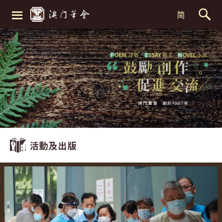
≡
简
活動及出版