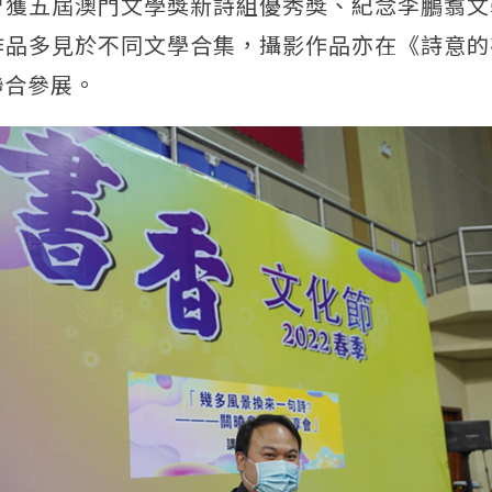
曾獲五屆澳門文學獎新詩組優秀獎、紀念李鵬翥文
作品多見於不同文學合集，攝影作品亦在《詩意的
中聯合參展。