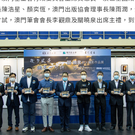
員陳浩星、顏奕恆，澳門出版協會理事長陳雨潤，
才試，澳門筆會會長李觀鼎及關曉泉出席主禮，到