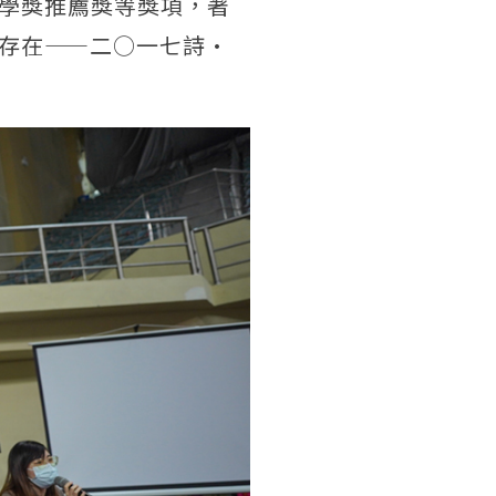
學獎推薦獎等獎項，著
存在——二○一七詩·