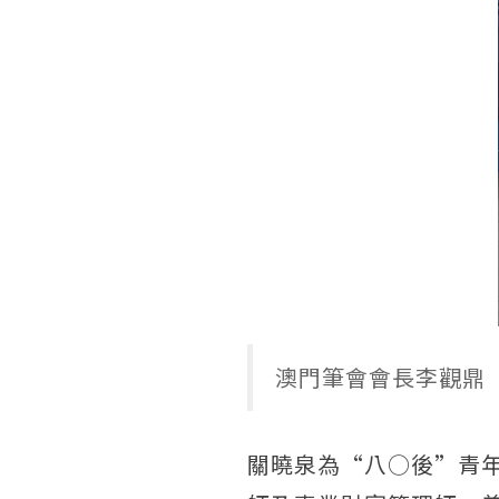
澳門筆會會長李觀鼎
關曉泉為“八○後”青