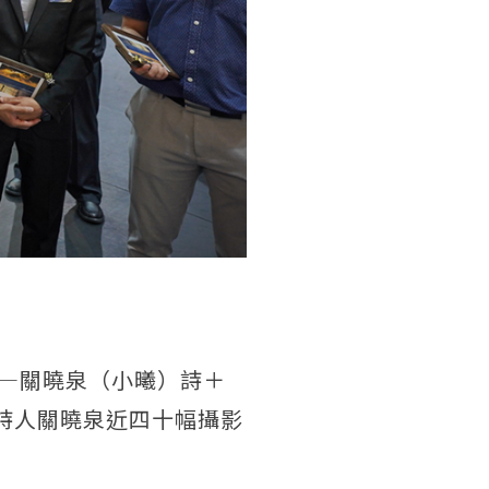
—關曉泉（小曦）詩＋
詩人關曉泉近四十幅攝影