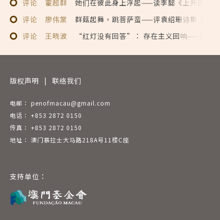
评论
霍超群
她们在彼此身上浮起——读李懿《上升的岛屿
评论
廖伟棠
群菇起舞，跳菩萨蛮——评袁绍珊诗集《普波
评论
王晓波
“红灯没有回答”： 存在主义回响——评陆
版权声明
|
联络我们
电邮： penofmacau@gmail.com
电话： +853 2872 0150
传真： +853 2872 0150
地址： 澳门慕拉士大马路218A号11楼C座
支持单位：