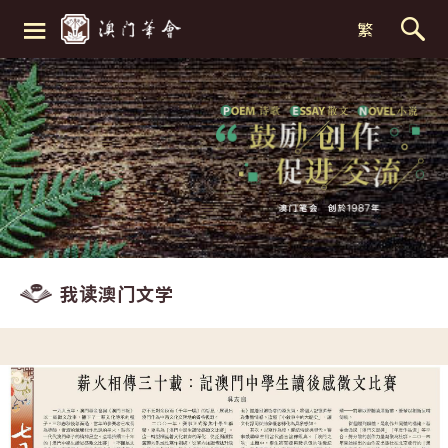
≡
繁
我读澳门文学