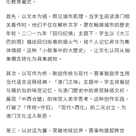
化教育範式。
首先，以文本为镜，照见城市肌理。当学生阅读澳门相
关着作时，他们不仅在解析文字，更在触摸城市的歷史
年轮。二○一九年「回归纪情」主题下，学生以《大三
巴的雨》描绘回归街巷的烟火气，将个人记忆昇华为集
体情感。这种「小叙事中的大歷史」，让文化认同从抽
象概念转化为具象感知。
其次，以写作为桥，联结传统与现代。赛事鼓励学生用
当代语言诠释经典。「澳门之味」主题中，学生将葡挞
与猪扒包的味觉记忆，与澳门歷史中的商贸脉络交织，
展现「中西合璧」的味觉人类学思考。这种创作实践，
打破了「传统=守旧」「现代=西化」的二元对立，为
澳门文化注入新质。
第三，以对话为翼，突破地域边界。赛事构建起跨世