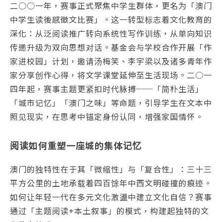
二○○一年，赛事正式聚焦中学生群体，更名为「澳门
中学生读後感徵文比赛」。这一转型标志着文化教育的
深化：从泛阅读推广转向系统性写作训练，从单向知识
传递升级为双向思想对话。基金会与学校合作开展「作
家进校园」计划，邀请汤梅笑、李宇梁以及诸多青年作
家分享创作心得，将文学课堂延伸至生活现场。二○一
四年起，赛事主题更紧扣时代脉搏──「简朴生活」
「城市记忆」「澳门之味」等命题，引导学生在文本中
照见现实，在思考中锚定身份认同，增强家国情怀。
阅读如何重塑一座城的集体记忆
澳门的独特性在于其「微缩性」与「复合性」：三十三
平方公里的土地承载着四百馀年中西文明碰撞的痕迹。
如何让年轻一代在多元文化激盪中建立文化自信？赛事
通过「主题阅读+本土叙事」的模式，构建起独特的文