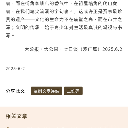
裏，而在街角咖啡店的香气中，在祖屋墙角的爬山虎
裏，在我们笔尖流淌的字句裏。」这或许正是赛事最珍
贵的遗产──文化的生命力不在庙堂之高，而在市井之
深；文明的传承，始于青少年对生活最真诚的凝视与书
写。
大公报．大公园．七日谈（澳门篇）2025.6.2
2025-6-2
分享此文
复制文章连结
二维码
相关文章