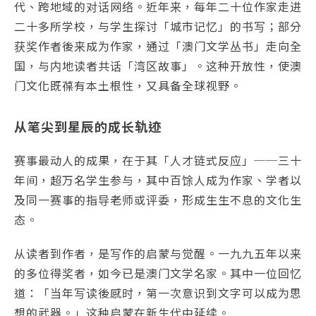
代、跨地域的对话网络。近年来，每年二十位作家走进
二十多所学校，与学生探讨「城市记忆」的书写；部分
获奖作者後来成为作家，通过「澳门文学丛书」走向全
国，与内地读者共话「湾区故事」。这种开放性，使澳
门文化既葆有本土根性，又具备全球视野。
从笔尖到星辰的成长轨迹
赛事最动人的成果，在于其「人才链式反应」──三十
年间，超万名学生参与，其中百馀人成为作家、学者以
及同一赛事的指导老师或评委，形成生生不息的文化生
态。
从读者到作者，是写作的启蒙与觉醒。一九九五年以来
的多位得奖者，如今已是澳门文学名家。其中一位回忆
道：「当年写读後感时，第一次意识到文字可以成为思
想的武器。」这种启蒙在新生代中延续。