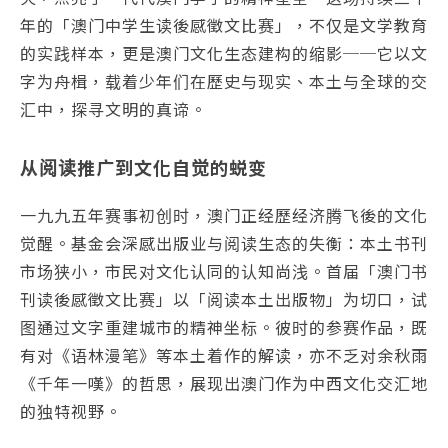
年的「澳门中学生读後感徵文比赛」，不仅是文学教育
的实践样本，更是澳门文化生态建构的缩影──它以文
字为舟楫，载着少年们在歷史与现实、本土与全球的交
汇中，探寻文明的真谛。
从阅读推广到文化自觉的蜕变
一九九五年赛事初创时，澳门正经歷经济腾飞後的文化
觉醒。基金会深感出版业与阅读生态的失衡：本土书刊
市场狭小，市民对文化认同的认知尚浅。首届「澳门书
刊读後感徵文比赛」以「阅读本土出版物」为切口，试
图通过文字重建城市的精神坐标。彼时的参赛作品，既
有对《语林漫笔》等本土着作的解读，亦不乏对余秋雨
《千年一嘆》的哲思，展现出澳门作为中西文化交汇地
的独特视野。