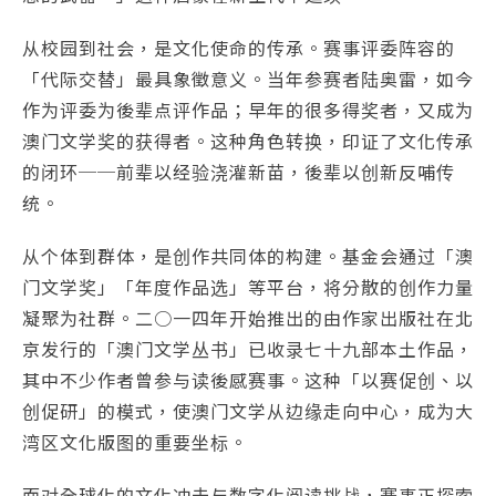
从校园到社会，是文化使命的传承。赛事评委阵容的
「代际交替」最具象徵意义。当年参赛者陆奥雷，如今
作为评委为後辈点评作品；早年的很多得奖者，又成为
澳门文学奖的获得者。这种角色转换，印证了文化传承
的闭环──前辈以经验浇灌新苗，後辈以创新反哺传
统。
从个体到群体，是创作共同体的构建。基金会通过「澳
门文学奖」「年度作品选」等平台，将分散的创作力量
凝聚为社群。二○一四年开始推出的由作家出版社在北
京发行的「澳门文学丛书」已收录七十九部本土作品，
其中不少作者曾参与读後感赛事。这种「以赛促创、以
创促研」的模式，使澳门文学从边缘走向中心，成为大
湾区文化版图的重要坐标。
面对全球化的文化冲击与数字化阅读挑战，赛事正探索