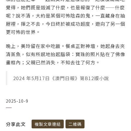
覺得，她們既是毀滅了什麼，也是報復了什麼——什麼
呢？說不清，大約是某個可怖陰森的鬼，一直藏身在抽
屜裡，揮之不去，今日終於被成功超度，遊向了另一個
更可怖的世界。
晚上，美玲留在家中吃飯。餐桌正對神壇，她起身去夾
清蒸魚，似有所感地抬起腦袋：寶珠的照片貼在了佛像
畫框內；父親已然消失，不知去往了何方。
2024 年5月17日《澳門日報》第B12版小說
2025-10-9
分享此文
複製文章連結
二維碼