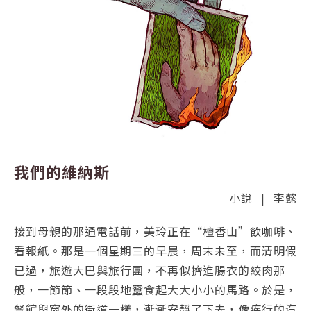
我們的維納斯
小說
|
李懿
接到母親的那通電話前，美玲正在“檀香山”飲咖啡、
看報紙。那是一個星期三的早晨，周末未至，而清明假
已過，旅遊大巴與旅行團，不再似擠進腸衣的絞肉那
般，一節節、一段段地蠶食起大大小小的馬路。於是，
餐館與窗外的街道一樣，漸漸安靜了下去，像疾行的汽