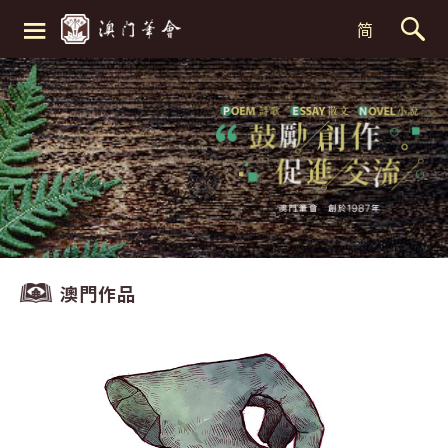
≡
简
澳門作品