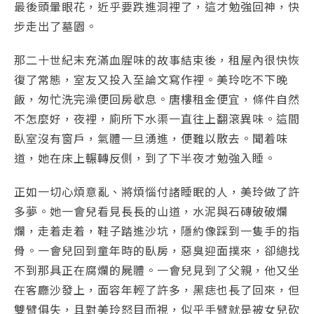
最後頭暈眼花，近乎要跌進洞裡了，這才勉強回神，快
步走出了墓園。
那二十世紀末充滿血腥味的故事結束後，租屋內很快恢
復了常態，室友又投入至論文寫作裡。美玲吃不下晚
飯，匆忙洗完澡便回房歇息。唐樓租金便宜，條件自然
不怎麼好，夜裡，廁所下水渠一直往上翻滾異味。這間
臥室沒有窗戶，氣體一旦湧進，便難以散去。聞着味
道，她在床上輾轉反側，到了下半夜才勉強入睡。
正如一切心煩意亂、將煩惱付諸睡眠的人，美玲做了許
多夢。她一會兒看見長長的山道，水泥與石磚破破爛
爛，走着走着，鞋子踏進沙坑，隱約像踩到一隻手的指
骨。一會兒回到童年時的臥房，惡臭迎面撲來，卻總找
不到那具正在腐爛的屍體。一會兒見到了父親，他又坐
在客廳沙發上，面容年輕了許多，黑痣也長了回來，但
雙臂俱失，且對美玲怒目而視，似乎手臂就是被女兒砍