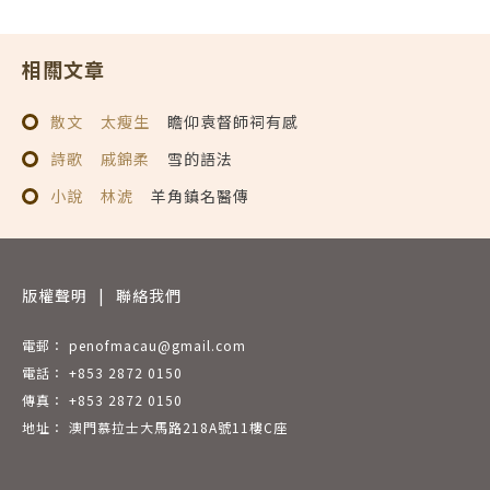
相關文章
散文
太瘦生
瞻仰袁督師祠有感
詩歌
戚錦柔
雪的語法
小說
林淲
羊角鎮名醫傳
版權聲明
|
聯絡我們
電郵： penofmacau@gmail.com
電話： +853 2872 0150
傳真： +853 2872 0150
地址： 澳門慕拉士大馬路218A號11樓C座