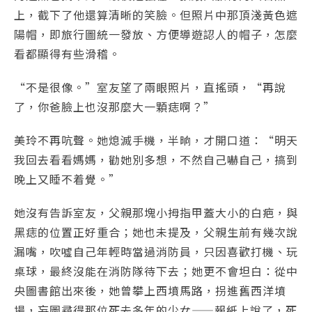
上，截下了他還算清晰的笑臉。但照片中那頂淺黃色遮
陽帽，即旅行圖統一發放、方便導遊認人的帽子，怎麼
看都顯得有些滑稽。
“不是很像。”室友望了兩眼照片，直搖頭，“再說
了，你爸臉上也沒那麼大一顆痣啊？”
美玲不再吭聲。她熄滅手機，半晌，才開口道：“明天
我回去看看媽媽，勸她別多想，不然自己嚇自己，搞到
晚上又睡不着覺。”
她沒有告訴室友，父親那塊小拇指甲蓋大小的白疤，與
黑痣的位置正好重合；她也未提及，父親生前有幾次說
漏嘴，吹噓自己年輕時當過消防員，只因喜歡打機、玩
桌球，最終沒能在消防隊待下去；她更不會坦白：從中
央圖書館出來後，她曾攀上西墳馬路，拐進舊西洋墳
場，妄圖尋得那位死去多年的少女——報紙上說了，死