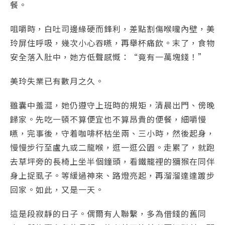
餐。
咀嚼時，白吐司邊緣硬而鋒利，差點割傷喉嚨內壁，美
玲屏住呼吸，幾次小心吞嚥，再舉杯痛飲。末了，食物
安全落入肚中，她方低聲感慨：“竟有一萬塊錢！”
美玲失業已有數月之久。
雖囊中羞澀，她仍遵守上班時的規矩，清晨出門、傍晚
歸家。先吃一頓不算便宜也不算昂貴的便餐，細嚼慢
嚥，完事後，守着咖啡杯枯坐兩、三小時，然後起身，
慢慢步行至盧九或二龍喉，逛一逛公園。走累了，就跑
去草坪旁的長椅上坐半個鐘頭，看鐵籠裡的獼猴在同伴
身上捉虱子。等緩過神來、路燈亮起，再溜溜達達踱步
回家。如此，又是一天。
這是段寂靜的日子。偶爾有人聯繫，多為借錢的舊同