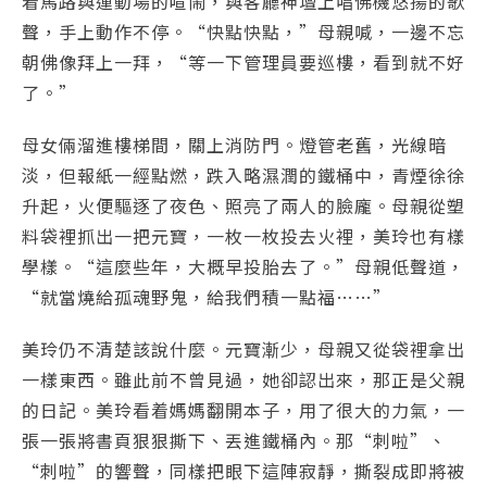
着馬路與運動場的喧鬧，與客廳神壇上唱佛機悠揚的歌
聲，手上動作不停。“快點快點，”母親喊，一邊不忘
朝佛像拜上一拜，“等一下管理員要巡樓，看到就不好
了。”
母女倆溜進樓梯間，關上消防門。燈管老舊，光線暗
淡，但報紙一經點燃，跌入略濕潤的鐵桶中，青煙徐徐
升起，火便驅逐了夜色、照亮了兩人的臉龐。母親從塑
料袋裡抓出一把元寶，一枚一枚投去火裡，美玲也有樣
學樣。“這麼些年，大概早投胎去了。”母親低聲道，
“就當燒給孤魂野鬼，給我們積一點福……”
美玲仍不清楚該說什麼。元寶漸少，母親又從袋裡拿出
一樣東西。雖此前不曾見過，她卻認出來，那正是父親
的日記。美玲看着媽媽翻開本子，用了很大的力氣，一
張一張將書頁狠狠撕下、丟進鐵桶內。那“刺啦”、
“刺啦”的響聲，同樣把眼下這陣寂靜，撕裂成即將被