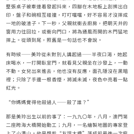
整張桌子被牽連着發起抖來，四腳在木地板上刮擦出白
印，盤子和碗相互碰撞，叮叮噹噹，好不容易才沒摔成
一地的破渣子。下一秒，父親就衝去廚房，把朝天井的
窗用力往回拉，或衝向門口，將為通風而開的木門猛地
摔上。從頭到尾，照舊是一句話也不會說。
有時候——美玲從未對別人講起過——半夜口渴，她起
床喝水，一打開臥室門，就看見父親坐在沙發上，一動
不動。女兒出來進去，他也沒有反應，面孔隱沒在黑暗
裡；只除了手邊一根香煙，將滅未滅，夜色中亮着一點
紅光。
“你媽媽覺得他殺過人——殺了誰？”
那是美玲出生以前的事了：一九九〇年，八月，澳門第
二座跨海大橋開始動工；九月，一名繪製地圖的專家登
上了小潭山。他是想趁“友誼大橋”落成前最後一次俯