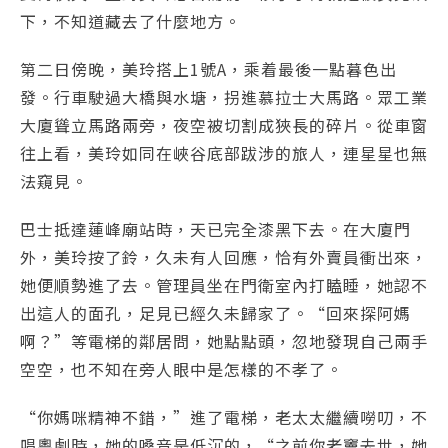
下，不知道藏去了什麼地方。
第二日傍晚，美玲搭上1號A，乘着最後一點暮色出
發。行車駛過大橋與水塘，拐進慕拉士大馬路。眾工業
大廈聳立馬路兩旁，夜空被切割成狹長的碎片。從車窗
往上看，美玲如同在峽谷底部跋涉的旅人，連星星也無
法窺見。
巴士抵達蓮峰廟站時，天已完全漆黑下去。在大廈門
外，美玲按了鈴，久未有人回應，恰有外賣員衝出來，
她便順勢進了去。管理員坐在門衛室內打瞌睡，她認不
出這人的面孔，足見已經久未歸家了。“回來探阿媽
啊？”等電梯的鄰居問，她點點頭，忽地發現自己兩手
空空，也不知在旁人眼中是怎樣的不孝了。
“你媽咪精神不錯，”進了電梯，老太太繼續嘮叨，不
唱粵劇時，她的嗓音是低沉的，“之前你老竇去世，她