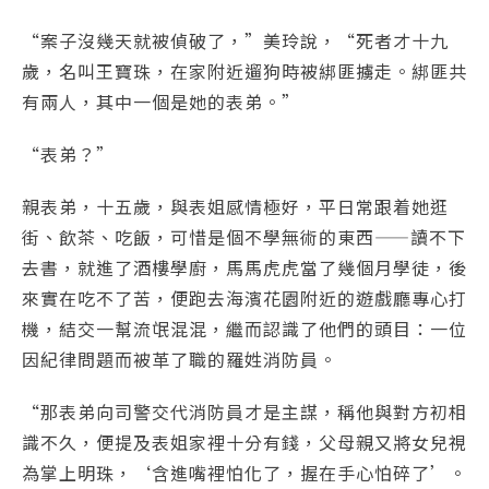
“案子沒幾天就被偵破了，”美玲說，“死者才十九
歲，名叫王寶珠，在家附近遛狗時被綁匪擄走。綁匪共
有兩人，其中一個是她的表弟。”
“表弟？”
親表弟，十五歲，與表姐感情極好，平日常跟着她逛
街、飲茶、吃飯，可惜是個不學無術的東西——讀不下
去書，就進了酒樓學廚，馬馬虎虎當了幾個月學徒，後
來實在吃不了苦，便跑去海濱花園附近的遊戲廳專心打
機，結交一幫流氓混混，繼而認識了他們的頭目：一位
因紀律問題而被革了職的羅姓消防員。
“那表弟向司警交代消防員才是主謀，稱他與對方初相
識不久，便提及表姐家裡十分有錢，父母親又將女兒視
為掌上明珠，‘含進嘴裡怕化了，握在手心怕碎了’。