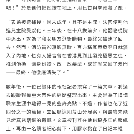
吧！”於是他們把她按在地上，用匕首與拳頭殺了她。
“表弟被逮捕後，因未成年，且不是主謀，法官便判他
進兒童院受感化。三年後，在十八歲前夕，他翻牆從院
中逃出，就為了和女朋友逛街購物，最終又被逮了回
去。然而，消防員卻無影無蹤，官方稱其案發翌日就潛
入了內地，也有人揚言曾在香港見到此窮兇極惡之徒，
推測他換一張身份證、改一改髮型，或許就又回了澳門
——最終，他徹底消失了。”
數年後，一位已退休的報社記者撰寫了一篇文章，將過
去跟蹤報道重大案件的經歷整理出來，主要是為了追憶
職業生涯中難得一見的些許亮點。不過，作者也花了近
四分之一的篇幅，去回顧這則荒山分屍案，與最終未能
見證真兇落網的遺憾。文章被刊登在他供稿多年的報紙
上，再由一名讀者細心剪下，用膠水黏在了日記本裡。