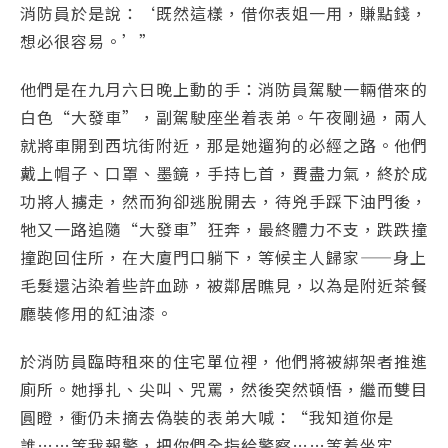
消防員於是說：‘既然這樣，借你表姐一用，賺點錢，
想必很容易。’”
他們是在九月六日晚上動的手：消防員駕駛一輛借來的
白色“大發車”，副駕駛座坐着表弟。午夜剛過，兩人
就將車開到西坑街附近，那是她遛狗的必經之路。他們
戴上帽子、口罩、墨鏡，手持匕首，費盡力氣，終於成
功將人擄走，然而狗卻逃脫開去，待兇手踩下油門後，
牠又一路追隨“大發車”狂奔，最終體力不支，跌跌撞
撞跑回住所，在大廈門口躺下，等候主人歸家——身上
毛髮還沾染着些許血跡，被鄰居瞧見，以為是附近茶餐
廳裝修用的紅油漆。
於消防員臨時租來的住宅單位裡，他們將被綁架者推進
廁所。她掙扎、尖叫、咒罵，然後突然頓悟，繼而雙目
圓瞪，衝仍未摘去偽裝的表弟大喊：“我知道你是
誰……等我報警，把你們全指給警察……等着坐牢