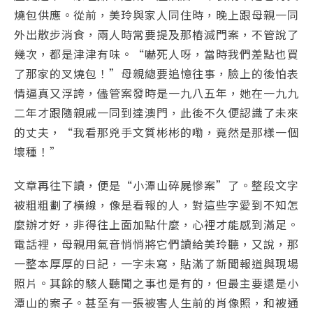
燒包供應。從前，美玲與家人同住時，晚上跟母親一同
外出散步消食，兩人時常要提及那樁滅門案，不管說了
幾次，都是津津有味。“嚇死人呀，當時我們差點也買
了那家的叉燒包！”母親總要追憶往事，臉上的後怕表
情逼真又浮誇，儘管案發時是一九八五年，她在一九九
二年才跟隨親戚一同到達澳門，此後不久便認識了未來
的丈夫，“我看那兇手文質彬彬的嘞，竟然是那樣一個
壞種！”
文章再往下讀，便是“小潭山碎屍慘案”了。整段文字
被粗粗劃了橫線，像是看報的人，對這些字愛到不知怎
麼辦才好，非得往上面加點什麼，心裡才能感到滿足。
電話裡，母親用氣音悄悄將它們讀給美玲聽，又說，那
一整本厚厚的日記，一字未寫，貼滿了新聞報道與現場
照片。其餘的駭人聽聞之事也是有的，但最主要還是小
潭山的案子。甚至有一張被害人生前的肖像照，和被通