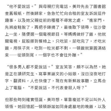
“他不愛說話。”與母親打完電話，美玲先去了圖書館
查舊報紙，然後歸家，急急忙忙向合租的室友訴說這件
趣事，以及她父親從前的種種不尋常之處，“進家門，
先將皮鞋脫了，再把手錶摘了，最後取下領帶，往沙發
上一坐，隨便選一個電視節目。等媽媽做好了飯，他就
關電視，屁股挪到餐椅上，只吃菜，菜吃完了，才吃米
飯，用筷子夾，吃到一粒米都不剩，一頓飯就算圓滿結
束——從頭到尾，一個字也不會往外蹦。”
“很多男人都不愛說話。”室友笑答，頗不以為然。她
是正在讀研究生、寫畢業論文的小姑娘，沒日沒夜地打
字、翻資料，人也快傻了，現在有新鮮故事聽，立馬合
上了電腦，“不愛說話，不代表會殺人呀？”
但那些時刻確實怪誕，美玲想，單靠複述不足以叫外人
領悟。她回憶起一頓頓靜謐如同身處墓地的晚飯，以及