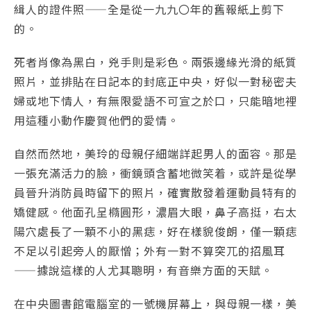
緝人的證件照——全是從一九九〇年的舊報紙上剪下
的。
死者肖像為黑白，兇手則是彩色。兩張邊緣光滑的紙質
照片，並排貼在日記本的封底正中央，好似一對秘密夫
婦或地下情人，有無限愛語不可宣之於口，只能暗地裡
用這種小動作慶賀他們的愛情。
自然而然地，美玲的母親仔細端詳起男人的面容。那是
一張充滿活力的臉，衝鏡頭含蓄地微笑着，或許是從學
員晉升消防員時留下的照片，確實散發着運動員特有的
矯健感。他面孔呈橢圓形，濃眉大眼，鼻子高挺，右太
陽穴處長了一顆不小的黑痣，好在樣貌俊朗，僅一顆痣
不足以引起旁人的厭憎；外有一對不算突兀的招風耳
——據說這樣的人尤其聰明，有音樂方面的天賦。
在中央圖書館電腦室的一號機屏幕上，與母親一樣，美