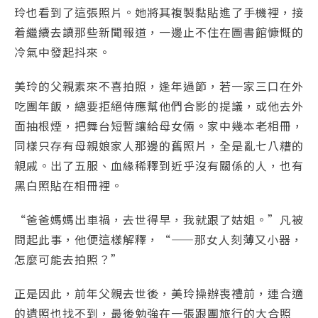
玲也看到了這張照片。她將其複製黏貼進了手機裡，接
着繼續去讀那些新聞報道，一邊止不住在圖書館慷慨的
冷氣中發起抖來。
美玲的父親素來不喜拍照，逢年過節，若一家三口在外
吃團年飯，總要拒絕侍應幫他們合影的提議，或他去外
面抽根煙，把舞台短暫讓給母女倆。家中幾本老相冊，
同樣只存有母親娘家人那邊的舊照片，全是亂七八糟的
親戚。出了五服、血緣稀釋到近乎沒有關係的人，也有
黑白照貼在相冊裡。
“爸爸媽媽出車禍，去世得早，我就跟了姑姐。”凡被
問起此事，他便這樣解釋，“——那女人刻薄又小器，
怎麼可能去拍照？”
正是因此，前年父親去世後，美玲操辦喪禮前，連合適
的遺照也找不到，最後勉強在一張跟團旅行的大合照