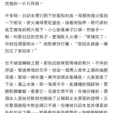
焚燬的一片片碎屑。
不多時，日記本便只剩下封面和封底。母親用撥火棍挑
一下紙灰，使火燒得更旺盛些，接着用指甲，輕巧將封
底王寶珠的照片揭下、小心放進褲子口袋，然後手一
鬆，叫那日記的空殼子，整個跌入火裡。“等燒完了，
你就往裡面倒水。”她對美玲叮囑，“我回去做飯。桶
別忘了拿回來！”
也不過是轉瞬之間，那些記錄案發現場的照片、不祥的
評語、報道案情的文字，就從一個男人常年上鎖的抽屜
深處，變成一捧灰燼。美玲低頭去看桶底，火漸漸熄了
下去，灑上水後，那一堆黑乎乎、亂糟糟的殘餘物，更
顯骯髒齷齪。看着它，任誰也想不到，在幾分鐘前，兩
個女人是如何默契地銷毀了父親與丈夫罪惡的證明，又
在整個過程中對此絕口不提。但燒掉日記本並非僅是自
私的包庇之舉——起碼美玲是這樣想的。她模模糊糊地