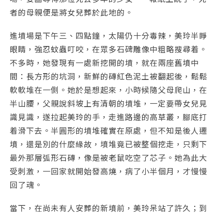
者的母親便是將女兒葬於此地的。
進墳場是下午三、四點鐘，太陽仍十分毒辣，美玲半睜
眼睛，強忍蚊蟲叮咬，在眾多石碑雕像中粗略搜尋着。
不多時，她發現有一處新挖開的墳，就在兩座舊墳中
間：長方形的坑洞，新鮮的磚紅色泥土被翻起後，鬆鬆
軟軟堆在一側。她於是想起來，小時候隨父母爬山，在
半山腰，父親說斜坡上有清朝的墳堆，一定要帶女兒見
識見識，遂拉起美玲的手，走進路邊的高草叢，腳底打
着滑下去。半圓形的墳堆確實在原處，但不知是後人遷
墳，還是別的什麼緣故，墳堆竟已被整個挖走，只剩下
最外那層弧形石磚，像是被老鼠吃空了芯子。她為此大
受刺激，一回家就開始發高燒，病了小半個月，才慢慢
回了魂。
當下，在尚未有人安葬的新墳前，美玲呆站了許久；到