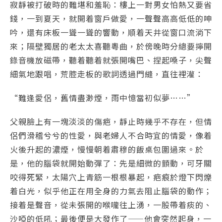
寂靜被打破時的難堪和羞恥：樓上一對男女怕熱又要省
錢，一到夏天，就開着窗戶做愛，一聲聲高高低低的呻
吟，還有床板一聳一聳的響動，順着天井從窗口流淌下
來；隔壁獨居的老太太喜聽粵曲，於傍晚時分總要擰開
錄音機放磁帶，聽着聽着就張開嘴巴、捏起嗓子，尖聲
細氣地跟唱，荒腔走板的歌詞透過門縫，直往裡灌：
“難逢愛侶，舊情盡渺煙，雨中憶當初似夢……”
父親臉上有一塊淡淡的傷疤，靜止時幾乎不存在，但情
侶們滑稽兮兮的性愛，與老婦人不合時宜的情愛，像着
火後升起的濃煙，慢慢朝着肅穆的飯桌包圍過來。於
是，他的腦袋就開始動彈了：先是細微的顫動，可牙關
咬得死緊，太陽穴上青筋一根根暴起，疤痕於燈下閃爍
着白光，似乎他正在用全身的力氣去阻止腦袋的動作；
接着是聲音，從未張開的喉嚨往上湧，一股帶着痰的、
沙啞的低吼；最後便是大發作了——他會突然起身，一