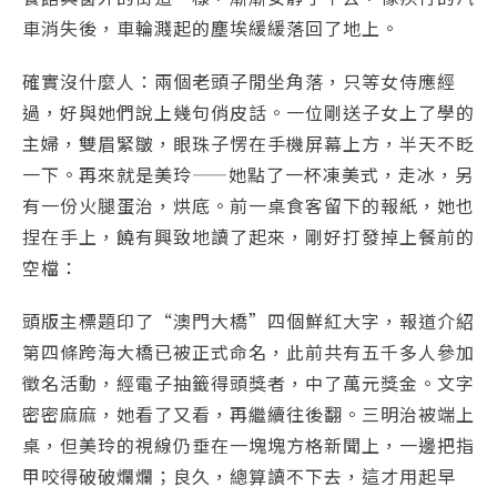
車消失後，車輪濺起的塵埃緩緩落回了地上。
確實沒什麼人：兩個老頭子閒坐角落，只等女侍應經
過，好與她們說上幾句俏皮話。一位剛送子女上了學的
主婦，雙眉緊皺，眼珠子愣在手機屏幕上方，半天不眨
一下。再來就是美玲——她點了一杯凍美式，走冰，另
有一份火腿蛋治，烘底。前一桌食客留下的報紙，她也
捏在手上，饒有興致地讀了起來，剛好打發掉上餐前的
空檔：
頭版主標題印了“澳門大橋”四個鮮紅大字，報道介紹
第四條跨海大橋已被正式命名，此前共有五千多人參加
徵名活動，經電子抽籤得頭獎者，中了萬元獎金。文字
密密麻麻，她看了又看，再繼續往後翻。三明治被端上
桌，但美玲的視線仍垂在一塊塊方格新聞上，一邊把指
甲咬得破破爛爛；良久，總算讀不下去，這才用起早