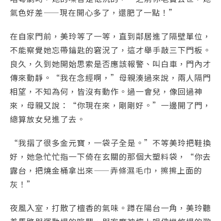
氣色好差——現在開心多了，還肥了一點！”
在自家門前，美玲等了一等，直到鄰居進了隔壁單位，
不能察覺她忘帶鑰匙的窘況了，這才舉手敲三下門板。
良久，久到她開始思索是否應該報警、叫白車，門內才
傳來動靜。“我在念經啊，”母親湊過來說，兩人隔門
相望，不知為何，皆沒有動作。過一會兒，像回過神
來，母親又說：“你現在來，剛剛好。”一邊開了門，
總算放女兒進了去。
“我摺了很多金元寶，一袋子全是。”不等美玲把鞋換
好，她急忙忙指一下倚在玄關的那個大塑料袋，“你去
露台，把燒金桶拿出來——弄條濕毛巾，擦擦上面的
灰！”
夜風入室，打散了檀香的氣味。蹲在陽台一角，美玲聽