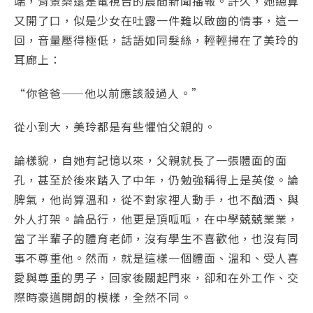
端，背景樂還是電視台的晨間新聞播報。許久，她總算
又開了口，似是少女在吐露一件難以啟齒的情事，這一
回，音量壓得極低，話語如同髮絲，輕輕掃在了美玲的
耳廊上：
“你爸爸——他以前應該殺過人。”
從小到大，美玲都是有些懼怕父親的。
論樣貌，自她有記憶以來，父親就長了一張體面的面
孔，甚至於後來踏入了中年，仍勉強稱得上是英俊。論
脾氣，他尚算溫和，從不對家裡人動手，也不酗酒、與
外人打架。論品行，他更是頂呱呱，在中學兢兢業業，
當了半輩子的體育老師，沒有學生不喜歡他，也沒有同
事不尊重他。然而，就是這樣一個體面、溫和、受人喜
愛與尊重的男子，回家後關起門來，卻和在外工作、交
際時豪邁開朗的模樣，全然不同。