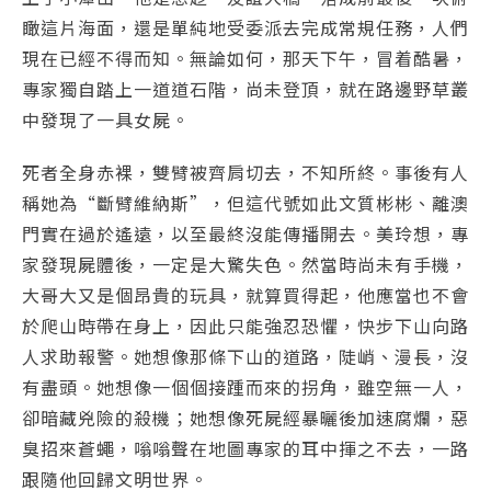
瞰這片海面，還是單純地受委派去完成常規任務，人們
現在已經不得而知。無論如何，那天下午，冒着酷暑，
專家獨自踏上一道道石階，尚未登頂，就在路邊野草叢
中發現了一具女屍。
死者全身赤裸，雙臂被齊肩切去，不知所終。事後有人
稱她為“斷臂維納斯”，但這代號如此文質彬彬、離澳
門實在過於遙遠，以至最終沒能傳播開去。美玲想，專
家發現屍體後，一定是大驚失色。然當時尚未有手機，
大哥大又是個昂貴的玩具，就算買得起，他應當也不會
於爬山時帶在身上，因此只能強忍恐懼，快步下山向路
人求助報警。她想像那條下山的道路，陡峭、漫長，沒
有盡頭。她想像一個個接踵而來的拐角，雖空無一人，
卻暗藏兇險的殺機；她想像死屍經暴曬後加速腐爛，惡
臭招來蒼蠅，嗡嗡聲在地圖專家的耳中揮之不去，一路
跟隨他回歸文明世界。