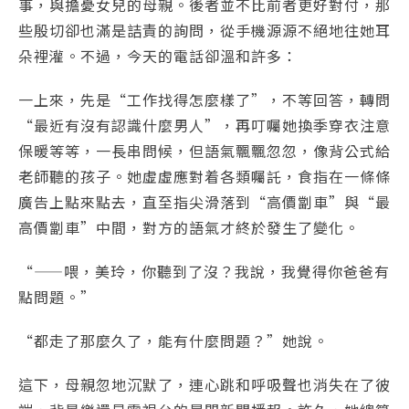
事，與擔憂女兒的母親。後者並不比前者更好對付，那
些殷切卻也滿是詰責的詢問，從手機源源不絕地往她耳
朵裡灌。不過，今天的電話卻溫和許多：
一上來，先是“工作找得怎麼樣了”，不等回答，轉問
“最近有沒有認識什麼男人”，再叮囑她換季穿衣注意
保暖等等，一長串問候，但語氣飄飄忽忽，像背公式給
老師聽的孩子。她虛虛應對着各類囑託，食指在一條條
廣告上點來點去，直至指尖滑落到“高價劏車”與“最
高價劏車”中間，對方的語氣才終於發生了變化。
“——喂，美玲，你聽到了沒？我說，我覺得你爸爸有
點問題。”
“都走了那麼久了，能有什麼問題？”她說。
這下，母親忽地沉默了，連心跳和呼吸聲也消失在了彼