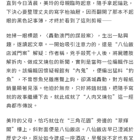
直到今日清晨，美玲的母親臨時起意，隨手拿起鑰匙，
下決心要整理丈夫的寫字枱抽屜，因而翻開了那本不起
眼的黑色記事簿，才終於看到了這則剪報——
她掃一眼標題，〈轟動澳門的謀殺案〉，生出一點興
趣，遂讀起文章。一開始吸引注意力的，還是“八仙飯
店滅門案”解疑：作者稱，兇手殺死十人後，將屍體肢
解拆肉、做成叉燒包的新聞，實則是當時一位編輯作出
來的。該編輯因懷疑報館有“內鬼”，便編出猛料“釣
魚”，不曾想魚兒雖應聲上鈎，卻滿城轟動，對方報紙
銷量顯著見漲。他迫於無奈，只好將錯就錯，把隨手寫
就的故事繼續下去，就此成就了“人肉叉燒包”這一經
典都市傳說。
美玲的父母，恰巧就住在“三角花園”旁邊的“翠輝
閣”樓上，斜對面便是八仙飯店。八仙飯店早已湮滅於
歷史之中，原址如今建成一座酒店，早餐說不定也有叉