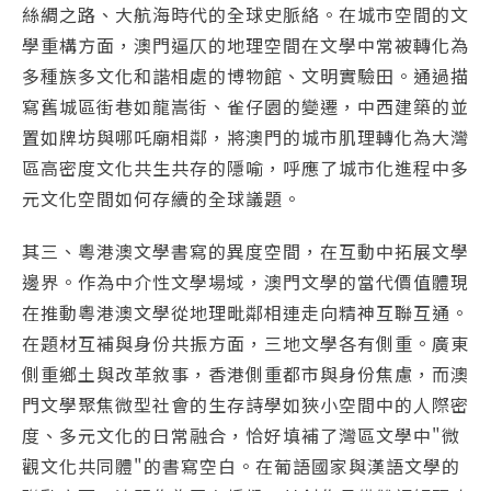
絲綢之路、大航海時代的全球史脈絡。在城市空間的文
學重構方面，澳門逼仄的地理空間在文學中常被轉化為
多種族多文化和諧相處的博物館、文明實驗田。通過描
寫舊城區街巷如龍嵩街、雀仔園的變遷，中西建築的並
置如牌坊與哪吒廟相鄰，將澳門的城市肌理轉化為大灣
區高密度文化共生共存的隱喻，呼應了城市化進程中多
元文化空間如何存續的全球議題。
其三、粵港澳文學書寫的異度空間，在互動中拓展文學
邊界。作為中介性文學場域，澳門文學的當代價值體現
在推動粵港澳文學從地理毗鄰相連走向精神互聯互通。
在題材互補與身份共振方面，三地文學各有側重。廣東
側重鄉土與改革敘事，香港側重都市與身份焦慮，而澳
門文學聚焦微型社會的生存詩學如狹小空間中的人際密
度、多元文化的日常融合，恰好填補了灣區文學中"微
觀文化共同體"的書寫空白。在葡語國家與漢語文學的