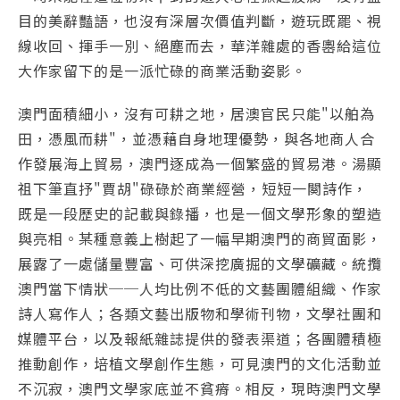
目的美辭豔語，也沒有深層次價值判斷，遊玩既罷、視
線收回、揮手一別、絕塵而去，華洋雜處的香嶴給這位
大作家留下的是一派忙碌的商業活動姿影。
澳門面積細小，沒有可耕之地，居澳官民只能"以舶為
田，憑風而耕"，並憑藉自身地理優勢，與各地商人合
作發展海上貿易，澳門逐成為一個繁盛的貿易港。湯顯
祖下筆直抒"賈胡"碌碌於商業經營，短短一闋詩作，
既是一段歷史的記載與錄播，也是一個文學形象的塑造
與亮相。某種意義上樹起了一幅早期澳門的商貿面影，
展露了一處儲量豐富、可供深挖廣掘的文學礦藏。統攬
澳門當下情狀──人均比例不低的文藝團體組織、作家
詩人寫作人；各類文藝出版物和學術刊物，文學社團和
媒體平台，以及報紙雜誌提供的發表渠道；各團體積極
推動創作，培植文學創作生態，可見澳門的文化活動並
不沉寂，澳門文學家底並不貧瘠。相反，現時澳門文學