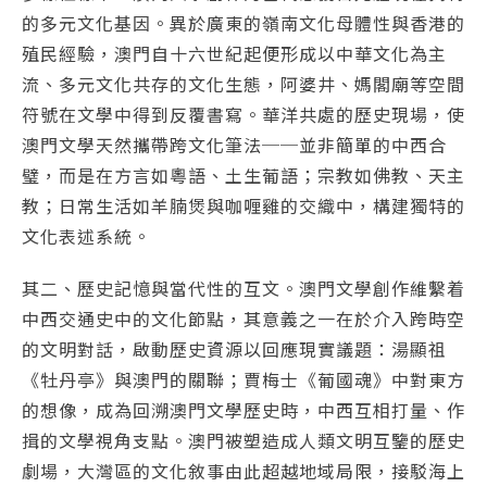
的多元文化基因。異於廣東的嶺南文化母體性與香港的
殖民經驗，澳門自十六世紀起便形成以中華文化為主
流、多元文化共存的文化生態，阿婆井、媽閣廟等空間
符號在文學中得到反覆書寫。華洋共處的歷史現場，使
澳門文學天然攜帶跨文化筆法──並非簡單的中西合
璧，而是在方言如粵語、土生葡語；宗教如佛教、天主
教；日常生活如羊腩煲與咖喱雞的交織中，構建獨特的
文化表述系統。
其二、歷史記憶與當代性的互文。澳門文學創作維繫着
中西交通史中的文化節點，其意義之一在於介入跨時空
的文明對話，啟動歷史資源以回應現實議題：湯顯祖
《牡丹亭》與澳門的關聯；賈梅士《葡國魂》中對東方
的想像，成為回溯澳門文學歷史時，中西互相打量、作
揖的文學視角支點。澳門被塑造成人類文明互鑒的歷史
劇場，大灣區的文化敘事由此超越地域局限，接駁海上