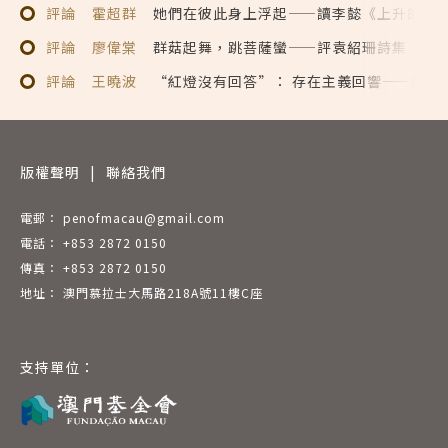
評論
霍超群
她們在彼此身上浮起——讀李懿《上升的島
評論
廖偉棠
群菇起舞，跳菩薩蠻——評袁紹珊詩集《普
評論
王曉波
“紅燈沒有回答”： 存在主義回響——評陸
版權聲明
|
聯絡我們
電郵： penofmacau@gmail.com
電話： +853 2872 0150
傳真： +853 2872 0150
地址： 澳門慕拉士大馬路218A號11樓C座
支持單位：