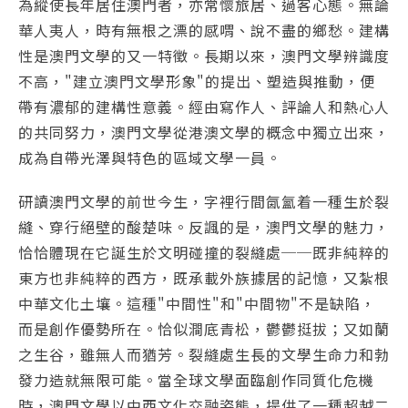
為縱使長年居住澳門者，亦常懷旅居、過客心態。無論
華人夷人，時有無根之漂的感喟、說不盡的鄉愁。建構
性是澳門文學的又一特徵。長期以來，澳門文學辨識度
不高，"建立澳門文學形象"的提出、塑造與推動，便
帶有濃郁的建構性意義。經由寫作人、評論人和熱心人
的共同努力，澳門文學從港澳文學的概念中獨立出來，
成為自帶光澤與特色的區域文學一員。
研讀澳門文學的前世今生，字裡行間氤氳着一種生於裂
縫、穿行絕壁的酸楚味。反諷的是，澳門文學的魅力，
恰恰體現在它誕生於文明碰撞的裂縫處──既非純粹的
東方也非純粹的西方，既承載外族據居的記憶，又紮根
中華文化土壤。這種"中間性"和"中間物"不是缺陷，
而是創作優勢所在。恰似澗底青松，鬱鬱挺拔；又如蘭
之生谷，雖無人而猶芳。裂縫處生長的文學生命力和勃
發力造就無限可能。當全球文學面臨創作同質化危機
時，澳門文學以中西文化交融姿態，提供了一種超越二