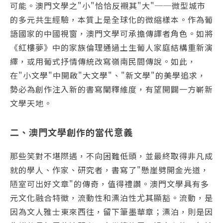
可能。澳門文學之"小"恰恰反襯其"大"──微型城市
的多元共生經驗，本質上是全球化的微縮樣本。作為葡
語國家的中國視窗，澳門文學可承擔傳譯者角色。如將
《紅樓夢》中的家族倫理通過土生葡人家庭結構重新演
繹，或用葡式抒情傳統改寫嶺南民間傳說。如此，
在"小文學"中開啟"大文學"、"新文學"的美學追求，
勢必為創作注入新的書寫闡釋維度，有望開闢一方嶄新
文學天地。
二、澳門文學創作的當代意義
那些笑對不堪際遇，不向困難低頭，並最終取得非凡成
就的學人、作家、研究者，書寫了"懸崖劈開金光道，
陋室可出好文章"的傳奇，值得禮讚。澳門文學具有多
元文化融合特徵，流動性和漂泊性尤其顯豁。流動，是
因為文人雅士東來西往，留下筆墨華章；漂泊，則是因