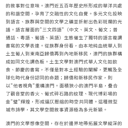
的敘事對位意味。澳門近五百年歷史所形成的華洋共處
的和諧空間，孕育了交融性的文化自覺。多元文化投映
到語言、族群與空間的文學之礦並折射出色彩斑斕的光
譜。語言層面的"三文四語"（中文、英文、葡文；普
通話、粵語、葡語、英語）生態催生了獨特的語言複調
書寫的文學表達。從族群身份看，由本地純血統華人到
土生葡人到東南亞歸僑再到內地新移民，澳門的族群構
成如同文化調色板。土生文學對澳門式華人文化如飲
食、節慶的書寫，不僅是對本土經驗的闡解，更觸及全
球化時代身份認同的命題；歸僑和新移民作家，則
以"他者視角"重構澳門。面積狹小的澳門半島，疊合
了觀音堂的香火、葡式碎石路的紋理、現代博彩場的
金"璧"輝煌，形成逼仄壓縮的時空共同體。這種微型
城市詩學，其文學空間敘事資源極為多元新穎。
澳門的文學想像空間，存在於邊界地帶拓展文學縱深的