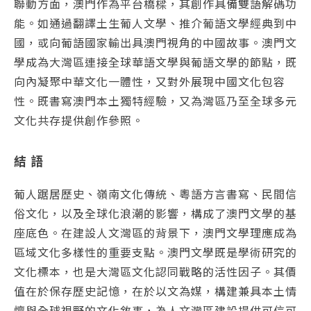
聯動方面，澳門作為平台橋樑，其創作具備雙語解碼功
能。如通過翻譯土生葡人文學、推介葡語文學經典到中
國，或向葡語國家輸出具澳門視角的中國故事。澳門文
學成為大灣區連接全球華語文學與葡語文學的節點，既
向內凝聚中華文化一體性，又對外展現中國文化包容
性。既書寫澳門本土獨特經驗，又為灣區乃至全球多元
文化共存提供創作參照。
結 語
葡人踞居歷史、嶺南文化傳統、粵語方言書寫、民間信
俗文化，以及全球化浪潮的影響，構成了澳門文學的基
座底色。在建設人文灣區的背景下，澳門文學理應成為
區域文化多樣性的重要支點。澳門文學既是學術研究的
文化標本，也是大灣區文化認同戰略的活性因子。其價
值在於保存歷史記憶，在於以文為媒，構建兼具本土情
懷與全球視野的文化敘事，為人文灣區建設提供可信可