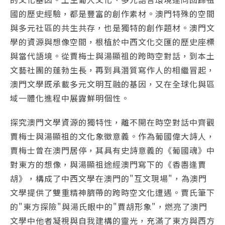
國的歷史經驗，都是豐富的創作素材。澳門特殊的空間
與多元社區的共生共存，也是獨特的創作題材。澳門文
學的資源與想像空間，根植於中西文化交匯的歷史座標
與當代語境。從賈梅士與湯顯祖的跨時空對話，到本土
文藝社團的蓬勃生長，再到具潛質寫作人的相繼冒起，
澳門文學既承載多元文明互融的基因，又在全球化與區
域一體化進程中展露鮮明個性。
探究澳門文學資源的獨特性，離不開在時空對話中齊觀
賈梅士與湯顯祖的文化象徵意義。作為葡國偉大詩人，
賈梅士曾在澳門居停，其具有史詩意義的《葡國魂》中
對東方的想像，與湯顯祖途經澳門寫下的《香嶴逢賈
胡》，構成了中西文學在澳門的"互文現場"，為澳門
文學提供了雙重精神臍帶的跨時空文化遭遇。賈氏筆下
的"東方探險"與湯氏眼中的"賈胡形象"，燃亮了澳門
文學中他者凝視與自我建構的靈光，充滿了東方與西方