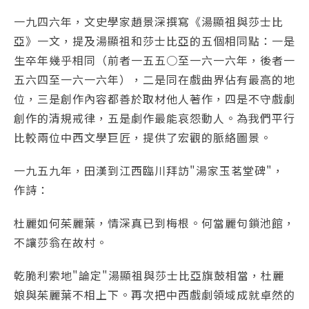
一九四六年，文史學家趙景深撰寫《湯顯祖與莎士比
亞》一文，提及湯顯祖和莎士比亞的五個相同點：一是
生卒年幾乎相同（前者一五五○至一六一六年，後者一
五六四至一六一六年），二是同在戲曲界佔有最高的地
位，三是創作內容都善於取材他人著作，四是不守戲劇
創作的清規戒律，五是劇作最能哀怨動人。為我們平行
比較兩位中西文學巨匠，提供了宏觀的脈絡圖景。
一九五九年，田漢到江西臨川拜訪"湯家玉茗堂碑"，
作詩：
杜麗如何茱麗葉，情深真已到梅根。何當麗句鎖池館，
不讓莎翁在故村。
乾脆利索地"論定"湯顯祖與莎士比亞旗鼓相當，杜麗
娘與茱麗葉不相上下。再次把中西戲劇領域成就卓然的