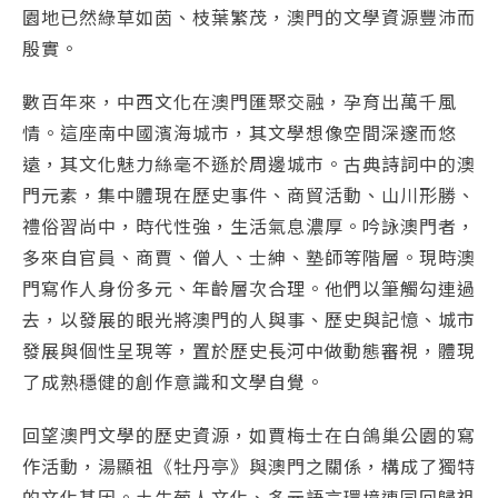
園地已然綠草如茵、枝葉繁茂，澳門的文學資源豐沛而
殷實。
數百年來，中西文化在澳門匯聚交融，孕育出萬千風
情。這座南中國濱海城市，其文學想像空間深邃而悠
遠，其文化魅力絲毫不遜於周邊城市。古典詩詞中的澳
門元素，集中體現在歷史事件、商貿活動、山川形勝、
禮俗習尚中，時代性強，生活氣息濃厚。吟詠澳門者，
多來自官員、商賈、僧人、士紳、塾師等階層。現時澳
門寫作人身份多元、年齡層次合理。他們以筆觸勾連過
去，以發展的眼光將澳門的人與事、歷史與記憶、城市
發展與個性呈現等，置於歷史長河中做動態審視，體現
了成熟穩健的創作意識和文學自覺。
回望澳門文學的歷史資源，如賈梅士在白鴿巢公園的寫
作活動，湯顯祖《牡丹亭》與澳門之關係，構成了獨特
的文化基因。土生葡人文化、多元語言環境連同回歸祖