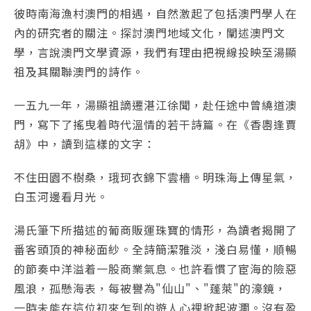
彼時南海漁村澳門的相遇，自然激起了包括澳門學人在
內的研究者的關注。探討澳門地域文化，闡述澳門文
學，言說澳門文學資源，我們有理由把視線投映至湯顯
祖及其關聯澳門的詩作。
一五九一年，湯顯祖謫遷湛江徐聞，赴任途中曾繞道澳
門，寫下了搖曳着時代溫情的若干詩篇。在《香嶴逢賈
胡》中，讀到這樣的文字：
不住田園不樹桑，珴珂衣錦下雲檣。明珠海上傳星氣，
白玉河邊看月光。
湯氏筆下所描述的葡商販運珠寶的情形，為讀者揭開了
番客頭頂的神秘面紗。全詩簡潔雅淡，淺白易懂，順暢
的節奏中洋溢着一股商業氣息。也許看慣了宦海的險惡
風浪，孤懸海表，每被譽為"仙山"、"蓬萊"的濠鏡，
一時未能在這位初來乍到的遊人心裡掀起波瀾。沒有盈