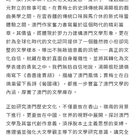
元對立的敘事可能。在賈梅士的史詩傳統與湯顯祖的戲
曲美學之間，在雲吞麵的傳統口味與馬介休的新式味蕾
體驗之間，澳門作家奮力書寫屬於這個時代的精彩篇
章。其價值，既體現於翏力力建構澳門文學形象，更在
於為全球化時代的文化認同提供了一個雖然微小但卻完
整的文學樣本，導出不無啟迪意義的訊號──真正的文
化自信，就藏在敢於直面自身複雜性、並將其轉化為文
學表達的勇氣之中。我們無妨自信地說，湯顯祖貶謫嶺
南寫下《香嶴逢賈胡》，描繪了澳門風情；賈梅士在白
鴿巢留下長詩《葡國魂》，都進一步豐富了澳門文學的
內涵，厚實了澳門的文學庫存。
正如研究澳門歷史文化，不僅要放在香山、嶺南的背景
下進行，更要放在中國、世界的視野中展開。探討澳門
文學及其當代創作意義，須掙脫本土主義思想的束縛，
應遵循並強化大文學觀主導下的文學研究意識，講究全