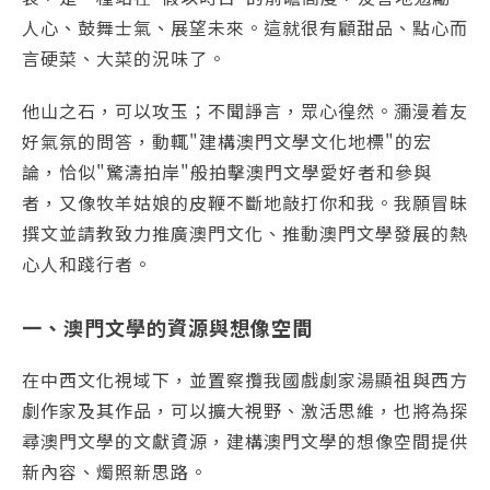
人心、鼓舞士氣、展望未來。這就很有顧甜品、點心而
言硬菜、大菜的況味了。
他山之石，可以攻玉；不聞諍言，眾心徨然。瀰漫着友
好氣氛的問答，動輒"建構澳門文學文化地標"的宏
論，恰似"驚濤拍岸"般拍擊澳門文學愛好者和參與
者，又像牧羊姑娘的皮鞭不斷地敲打你和我。我願冒昧
撰文並請教致力推廣澳門文化、推動澳門文學發展的熱
心人和踐行者。
一、澳門文學的資源與想像空間
在中西文化視域下，並置察攬我國戲劇家湯顯祖與西方
劇作家及其作品，可以擴大視野、激活思維，也將為探
尋澳門文學的文獻資源，建構澳門文學的想像空間提供
新內容、燭照新思路。