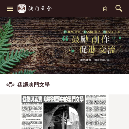
≡
简
我讀澳門文學