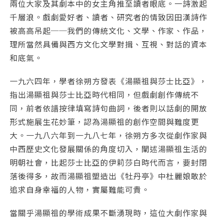
兩位大家及其劇本中的女主角推至讀者眼底。一詩激起
千層浪。戲劇愛好者、讀者、研究者的情致因田漢詩作
被高高吊起──我們的傳統文化、文學、作家、作品，
理所當然具備與西方文化文學對揖、互視、對話的資本
和底氣。
一九六四年，學者徐朔方發表《湯顯祖與莎士比亞》，
指出湯顯祖與莎士比亞時代相同，但戲劇創作傳統不
同，前者依譜按律填寫詩句曲詞，後者則以話劇的開放
形式施展生花妙筆，認為湯顯祖的創作空間與難度更
大。一九八六年到一九八七年，徐朔方多次從劇作家與
中西歷史文化發展關係的角度切入，闡述湯顯祖生活的
明朝社會，比起莎士比亞的伊莉莎白時代而言，要封閉
落後得多，故而湯顯祖塑造出《牡丹亭》中杜麗娘敢於
追求自身幸福的人物，實屬難能可貴。
當關乎湯顯祖的學術成果不斷湧現時，這位大劇作家與