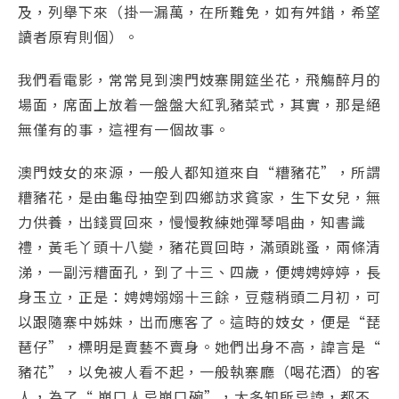
及，列舉下來（掛一漏萬，在所難免，如有舛錯，希望
讀者原宥則個）。
我們看電影，常常見到澳門妓寨開筵坐花，飛觴醉月的
場面，席面上放着一盤盤大紅乳豬菜式，其實，那是絕
無僅有的事，這裡有一個故事。
澳門妓女的來源，一般人都知道來自“糟豬花”，所謂
糟豬花，是由龜母抽空到四鄉訪求貧家，生下女兒，無
力供養，出錢買回來，慢慢教練她彈琴唱曲，知書識
禮，黃毛丫頭十八變，豬花買回時，滿頭跳蚤，兩條清
涕，一副污糟面孔，到了十三、四歲，便娉娉婷婷，長
身玉立，正是：娉娉嫋嫋十三餘，豆蔻稍頭二月初，可
以跟隨寨中姊妹，出而應客了。這時的妓女，便是“琵
琶仔”，標明是賣藝不賣身。她們出身不高，諱言是“
豬花”，以免被人看不起，一般執寨廳（喝花酒）的客
人，為了“ 崩口人忌崩口碗”，大多知所忌諱，都不