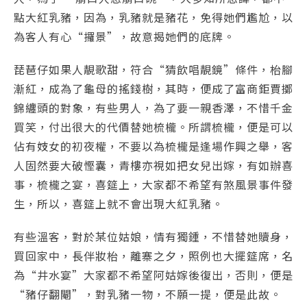
點大紅乳豬，因為，乳豬就是豬花，免得她們尷尬，以
為客人有心“攞景”，故意揭她們的底牌。
琵琶仔如果人靚歌甜，符合“猜飲唱靚鏡”條件，枱腳
漸紅，成為了龜母的搖錢樹，其時，便成了富商鉅賈擲
錦纏頭的對象，有些男人，為了要一親香澤，不惜千金
買笑，付出很大的代價替她梳櫳。所謂梳櫳，便是可以
佔有妓女的初夜權，不要以為梳櫳是逢場作興之舉，客
人固然要大破慳囊，青樓亦視如把女兒出嫁，有如辦喜
事，梳櫳之宴，喜筵上，大家都不希望有煞風景事件發
生，所以，喜筵上就不會出現大紅乳豬。
有些溫客，對於某位姑娘，情有獨鍾，不惜替她贖身，
買回家中，長伴妝枱，離寨之夕，照例也大擺筵席，名
為“井水宴”大家都不希望阿姑嫁後復出，否則，便是
“豬仔翻閹”，對乳豬一物，不願一提，便是此故。