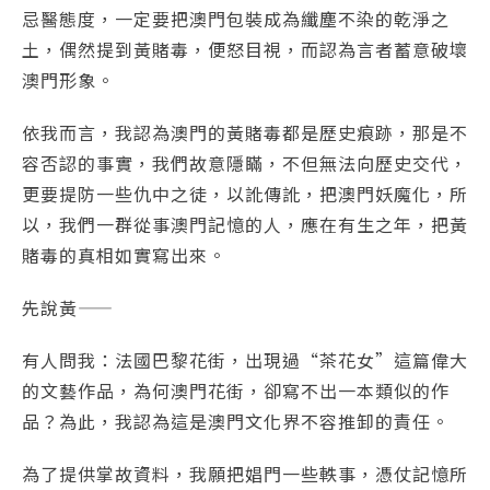
忌醫態度，一定要把澳門包裝成為纖塵不染的乾淨之
土，偶然提到黃賭毒，便怒目視，而認為言者蓄意破壞
澳門形象。
依我而言，我認為澳門的黃賭毒都是歷史痕跡，那是不
容否認的事實，我們故意隱瞞，不但無法向歷史交代，
更要提防一些仇中之徒，以訛傳訛，把澳門妖魔化，所
以，我們一群從事澳門記憶的人，應在有生之年，把黃
賭毒的真相如實寫出來。
先說黃――
有人問我：法國巴黎花街，出現過“茶花女”這篇偉大
的文藝作品，為何澳門花街，卻寫不出一本類似的作
品？為此，我認為這是澳門文化界不容推卸的責任。
為了提供掌故資料，我願把娼門一些軼事，憑仗記憶所