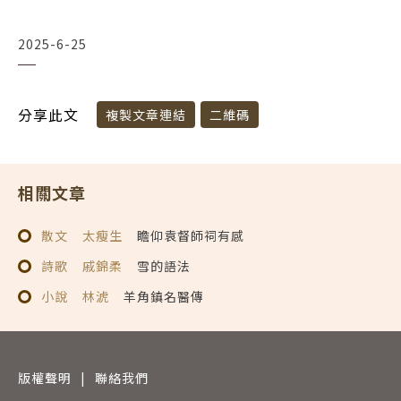
2025-6-25
分享此文
複製文章連結
二維碼
相關文章
散文
太瘦生
瞻仰袁督師祠有感
詩歌
戚錦柔
雪的語法
小說
林淲
羊角鎮名醫傳
版權聲明
|
聯絡我們