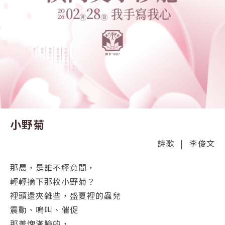
小野菊
詩歌
|
李俊文
那晨，是誰不經意間，
輕輕摘下那枚小野菊？
裡頭還夾雜些，盛夏裡的蟲兒
震動、嗚叫、催促
那羞愧滿臉的，