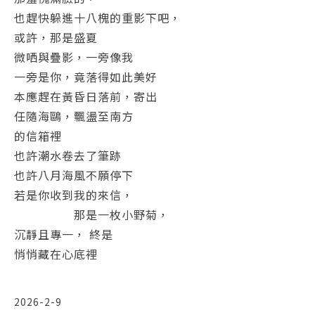
也趕快躲進十八槐的重影下吧，
或許，那是盛夏
微哂與疊影，一旁像我
一旁是你，竟落得如此美好
本應趕在黃昏日落前，寄出
任隨海鷗，飄盪至南方
的信箱裡
也許潮水卷去了筆跡
也許八月海風不願停下
若是你收到我的來信，
那是一枚小野菊，
沉靜且專一， 終是
悄悄藏在心底裡
2026-2-9