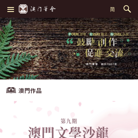
≡
简
澳門作品