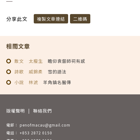
分享此文
複製文章連結
二維碼
相關文章
散文
太瘦生
瞻仰袁督師祠有感
詩歌
戚錦柔
雪的語法
小說
林淲
羊角鎮名醫傳
版權聲明
|
聯絡我們
電郵： penofmacau@gmail.com
電話： +853 2872 0150