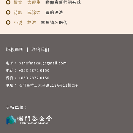
散文
太瘦生
瞻仰袁督师祠有感
诗歌
戚锦柔
雪的语法
小说
林淲
羊角镇名医传
版权声明
|
联络我们
电邮： penofmacau@gmail.com
电话： +853 2872 0150
传真： +853 2872 0150
地址： 澳门慕拉士大马路218A号11楼C座
支持单位：