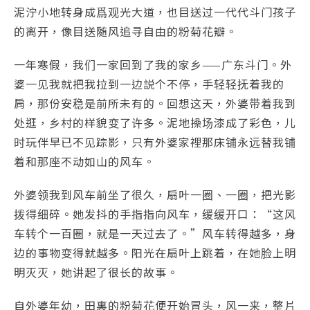
泥泞小地转身成爲观光大道，也目送过一代代斗门孩子
的离开，像目送随风追寻自由的粉菊花瓣。
一年寒假，我们一家回到了我的家乡——广东斗门。外
婆一见我就把我拉到一边説个不停，手轻轻抚着我的
肩，那份安稳是前所未有的。回想这天，外婆带着我到
处逛，乡村的样貌变了许多。泥地操场漆成了彩色，儿
时玩伴早已不见踪影，只有外婆家裡那床铺永远替我铺
着和那座不动如山的风车。
外婆领我到风车前坐了很久，扇叶一圈、一圈，把光影
拨得细碎。她发抖的手指指向风车，缓缓开口：“这风
车转个一百圈，就是一天过去了。”风车转得越多，身
边的事物变得就越多。阳光在扇叶上跳着，在她脸上明
明灭灭，她讲起了很长的故事。
自外婆年幼，田裏的粉菊花便开始冒头，风一来，整片