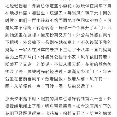
地轻轻摇着。外婆也像这些小菊花，跟玩伴在风车下自
在地捉迷藏，抓瓢虫，玩泥巴。每当风车转了六十圈的
时候，他们一群小孩就不约而同地奔往回家的方向。可
是风车不停啊，转着转着，玩伴一个个离开了斗门，只
剩她还坐在这裡。後来粉菊又开时，外公与外婆在风车
下相遇，外公摘下一朵别在她衣襟上。不久後诞下我的
妈妈，一家人在风车的守护下生活了十八年。直到妈妈
要北上离开斗门，外婆外公独守小家。风车依旧转着。
粉菊开了又谢，外婆说，不知从哪天起，花瓣的颜色彷
彿淡了些，像被时光轻轻洗过。她渐渐少出门了，每天
就坐在窗前看风车，数着圈数，数着从前。风车转一
圈，从前便近一点；再转一圈，从前又远了。
那天夕阳落下时，眼前的风车也刚好转到第六十圈，外
婆缓缓地闭上了眼，嘴角带着笑意。如今这座风车下的
花田已经翻湧起第三次花海，粉菊又开了，新生的嫩黄