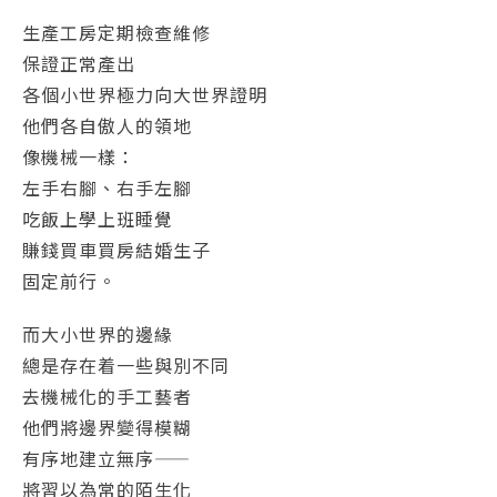
生產工房定期檢查維修
保證正常產出
各個小世界極力向大世界證明
他們各自傲人的領地
像機械一樣：
左手右腳、右手左腳
吃飯上學上班睡覺
賺錢買車買房結婚生子
固定前行。
而大小世界的邊緣
總是存在着一些與別不同
去機械化的手工藝者
他們將邊界變得模糊
有序地建立無序——
將習以為常的陌生化