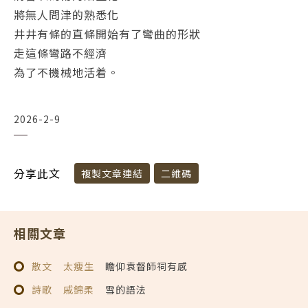
將無人問津的熟悉化
井井有條的直條開始有了彎曲的形狀
走這條彎路不經濟
為了不機械地活着。
2026-2-9
分享此文
複製文章連結
二維碼
相關文章
散文
太瘦生
瞻仰袁督師祠有感
詩歌
戚錦柔
雪的語法