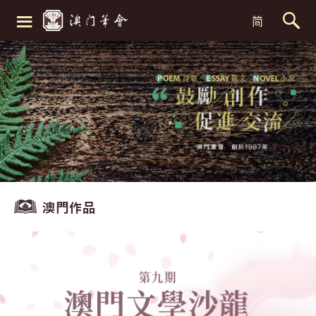
≡
简
澳門作品