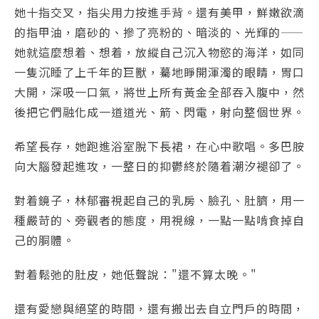
她十指交叉，指尖用力按進手背。還有美甲，鮮嫩欲滴
的指甲油，磨砂的、摻了亮粉的、暗淡的、光輝的——
她就這麼想着、想着，放縱自己沉入物慾的海洋，如同
一隻沉睡了上千年的巨獸，驀地睜開渾濁的眼睛，胃口
大開，深吸一口氣，將世上所有黃金全部吞入腹中，然
後把它們融化成一道道光、箭、閃電，射向整個世界。
希望長存，她跑進浴室脫下長裙，在心中歌唱。多巴胺
向大腦發起進攻，一整日的抑鬱終於隨着潮汐褪卻了。
對着鏡子，林郁審視起自己的乳房、臉孔、肚臍，用一
種嚴苛的、旁觀者的態度，用視線，一點一點啃食掉自
己的胴體。
對着鬆弛的肚皮，她低聲說："還不算太晚。"
還有愛戀與絕望的時間，還有搬出去自立門戶的時間，