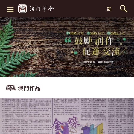
≡
简
澳門作品