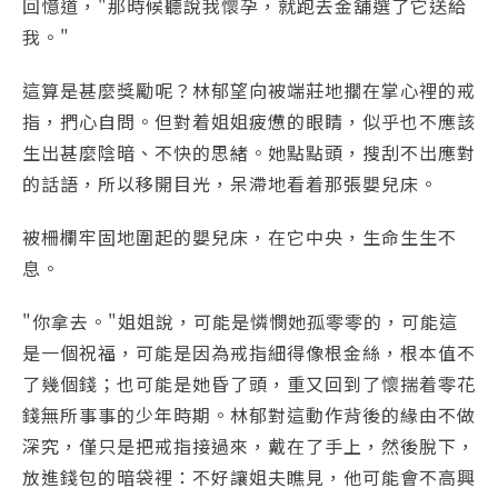
回憶道，"那時候聽說我懷孕，就跑去金舖選了它送給
我。"
這算是甚麼獎勵呢？林郁望向被端莊地擱在掌心裡的戒
指，捫心自問。但對着姐姐疲憊的眼睛，似乎也不應該
生出甚麼陰暗、不快的思緒。她點點頭，搜刮不出應對
的話語，所以移開目光，呆滯地看着那張嬰兒床。
被柵欄牢固地圍起的嬰兒床，在它中央，生命生生不
息。
"你拿去。"姐姐說，可能是憐憫她孤零零的，可能這
是一個祝福，可能是因為戒指細得像根金絲，根本值不
了幾個錢；也可能是她昏了頭，重又回到了懷揣着零花
錢無所事事的少年時期。林郁對這動作背後的緣由不做
深究，僅只是把戒指接過來，戴在了手上，然後脫下，
放進錢包的暗袋裡：不好讓姐夫瞧見，他可能會不高興