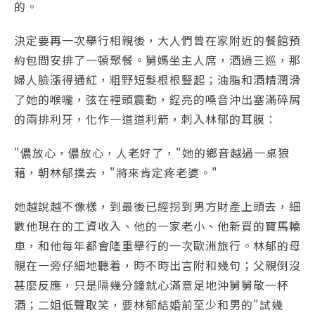
的。
決定要再一次舉行相親後，大人們曾在家附近的餐館預
約包間安排了一頓聚餐。舅媽坐主人席，酒過三巡，那
婦人臉漲得通紅，粗野短髮根根豎起；油脂和酒精潤滑
了她的喉嚨，弦在裡頭震動，鋥亮的嗓音沖出塞滿碎屑
的兩排利牙，化作一道道利箭，刺入林郁的耳膜：
"儂放心，儂放心，人老好了，"她的鄉音越過一桌狼
藉，朝林郁撲去，"將來肯定疼老婆。"
她越說越不像樣，到最後已經拐到男方財產上頭去，細
數他現在的工資收入、他的一家老小、他新買的寶馬轎
車，和他每年都會隆重舉行的一次歐洲旅行。林郁的母
親在一旁仔細地聽着，時不時出言附和幾句；父親倒沒
甚麼反應，只是隔幾分鐘就心滿意足地沖舅舅敬一杯
酒；二姐低聲取笑，要林郁結婚前至少和男的"試幾