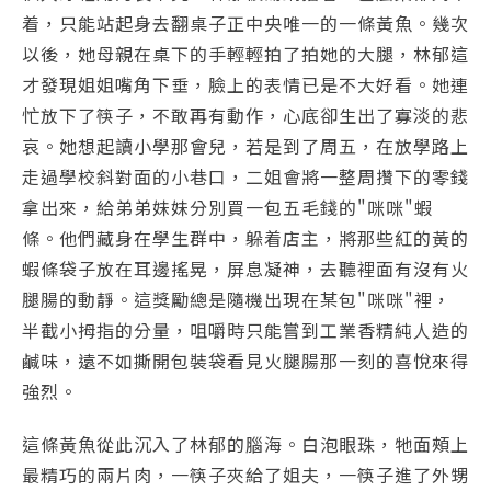
着，只能站起身去翻桌子正中央唯一的一條黃魚。幾次
以後，她母親在桌下的手輕輕拍了拍她的大腿，林郁這
才發現姐姐嘴角下垂，臉上的表情已是不大好看。她連
忙放下了筷子，不敢再有動作，心底卻生出了寡淡的悲
哀。她想起讀小學那會兒，若是到了周五，在放學路上
走過學校斜對面的小巷口，二姐會將一整周攢下的零錢
拿出來，給弟弟妹妹分別買一包五毛錢的"咪咪"蝦
條。他們藏身在學生群中，躲着店主，將那些紅的黃的
蝦條袋子放在耳邊搖晃，屏息凝神，去聽裡面有沒有火
腿腸的動靜。這獎勵總是隨機出現在某包"咪咪"裡，
半截小拇指的分量，咀嚼時只能嘗到工業香精純人造的
鹹味，遠不如撕開包裝袋看見火腿腸那一刻的喜悅來得
強烈。
這條黃魚從此沉入了林郁的腦海。白泡眼珠，牠面頰上
最精巧的兩片肉，一筷子夾給了姐夫，一筷子進了外甥