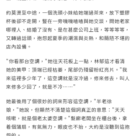
約莫燙至中途，一個洗頭小妹給她端過茶來，放下塑膠
杯後卻不走開，豎在一旁嘰嘰喳喳與她交談，問她老家
哪裡人、結婚了沒有、是在甚麼公司上班，等等等等，
又轉過話頭，抱怨起夏季的潮濕與炎熱，和簡陋不堪的
店內設備。
"你看那台空調，"她往天花板上一點，林郁這才看清
她的美甲：頂端已經枯萎，尾部仍殘留粉紅亮片。"我
來這裡多少年了，這空調就是沒冷過，修來修去，叫人
來修多少回了，就是不冷……"
她最後用了個很妙的詞來形容這空調，"半老徐
娘，"她說，但顯然不清楚這個詞真正的意思："天天
咳嗽，就是個老太婆空調。"髮廊老闆坐在櫃台後，拿
着個蒲扇，有氣無力，眼皮也不抬，大約是沒聽到這抱
怨的。