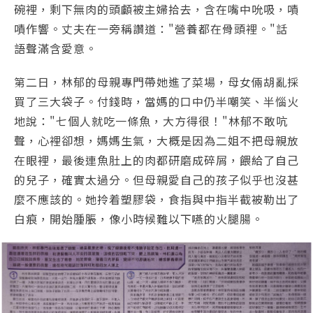
碗裡，剩下無肉的頭顱被主婦拾去，含在嘴中吮吸，嘖
嘖作響。丈夫在一旁稱讚道："營養都在骨頭裡。"話
語聲滿含愛意。
第二日，林郁的母親專門帶她進了菜場，母女倆胡亂採
買了三大袋子。付錢時，當媽的口中仍半嘲笑、半惱火
地說："七個人就吃一條魚，大方得很！"林郁不敢吭
聲，心裡卻想，媽媽生氣，大概是因為二姐不把母親放
在眼裡，最後連魚肚上的肉都研磨成碎屑，餵給了自己
的兒子，確實太過分。但母親愛自己的孩子似乎也沒甚
麼不應該的。她拎着塑膠袋，食指與中指半截被勒出了
白痕，開始腫脹，像小時候難以下嚥的火腿腸。