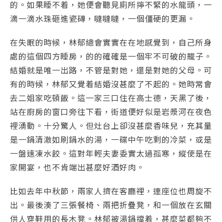
的。如果睡不着，她便會聽見廁所擰不緊的水龍頭，一
滴一滴水珠砸進瓷磚，噠噠噠，一個僵硬的更漏。
在失眠的時候，林郁總會實實在在地感覺到，自己所身
處的這個四方睡房，的的確確是一個牢不可破的籠子。
結婚就是唯一出路，不管是對她，還是對她的父母。可
有的時候，林郁又覺着結婚沒甚麼了不起的。她時常會
去二姐家吃頓飯。這一家三口住在高士德，天黑了後，
站在廚房的窗口旁往下看，街道便好似是岩漿河在夜色
裡湧動。十分驚人。但灶台上卻沒甚麼香味兒，充其量
是一鍋清澈如刷鍋水的湯，一碟中午吃剩的冷菜，或是
一盤速凍水餃。這對年輕夫妻委實太過孤寒，縱使是在
家開宴，也不肯端出甚麼好酒好肉。
比如去年中秋節，兩家人擠在客廳裡，連座位也周旋不
出。最後湊了三張餐椅、兩把折疊凳，和一個放在玄關
供人穿鞋用的長木凳。林郁被湯鍋擋着，甚麼菜都夠不