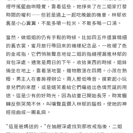
裡哼搖籃曲哄睡覺，靠着這些，她掙來了在二姐家打發
時間的權利——但若是遇上一起吃晚飯的機會，林郁依
舊是小心翼翼，不能多嚼一粒米，不敢多喝一口湯。
當然，做姐姐的仍有手鬆的時候。比如四五件還算精細
的舊衣裳，蜜月旅行帶回來的幾樣紀念品，一枚褪了色
的金戒指，它們悄無聲息地從二姐的指縫裡漏進林郁的
背包深處。通常是周日的下午，收拾東西的時候，姐妹
倆坐在地上，靠着落地窗，雜物散落在四周。小孩在熟
睡，男主人在書房裡辦公，兩人壓低嗓音，摸索起小玩
意兒們的來歷，或是嬉笑着給它們編造出色情荒誕的用
途。這是少有的好時光，因為幼童已開始長牙，時常輾
轉反側哭鬧不休，叫嚷聲直鑽入林郁的腦殼，使她的神
經扭曲成一團亂麻。
"這是爸媽送的，"在抽屜深處找到那枚戒指後，二姐