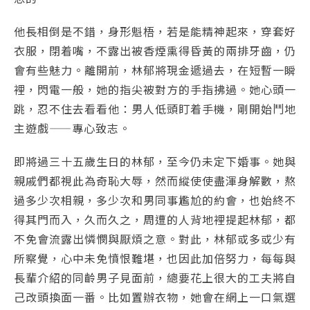
他長相倒是不錯，身形魁梧，若是能精神起來，穿套好
衣服，閉着嘴，不露出被香煙熏得昏黃的兩排牙齒，仍
會有些魅力。離開前，林郁將現金遞過去，在短暫一瞬
裡，閃電一般，她的指尖被對方的手指拂過。她心頭一
跳，忍不住去看看他：男人低頭盯着手機，剛開始鬥地
主遊戲——專心致志。
即將過三十五歲生日的林郁，至今仍未定下婚事。她與
親戚們都視此為奇恥大辱，然而縱使使盡渾身解數，熬
過多少次相親，多少次和男同事尷尬的約會，也始終不
得其門而入，久而久之，周遭的人背地裡提起林郁，都
不免會流露出憐憫與厭煩之意。對此，林郁或多或少有
所察覺，心中未免憤恨難堪，也因此加倍努力，每每與
長輩介紹的同齡男子見面前，總要花上很大的工夫將自
己改頭換面一番。比如置辦衣物，她會在網上一口氣選