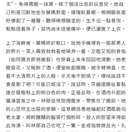
次"，免得兩眼一抹黑，嫁了個沒出息的玩意兒。她自
己則是沉默地坐在舅媽對面，緩慢眨着眼，視網膜表面
好像起了一層霧，聽得稀裡糊塗的，生不出一點喜悅，
鬆鬆捏着筷子，菜肉尚未送進嘴中，便已灑進了上衣。
上了海鮮後，舅媽終於鬆口，說她手機裡有一張那男人
的照片。眾人興致勃勃看她操弄一番。又粗又短的食指
（如同腸衣即將崩裂）在熒幕上來來回回地滑動。她老
眼昏花，又喝醉了酒，便是眯起眼睛、將手臂伸直，也
看不大清照片上的人臉，半天後不耐煩了，嘀咕說該不
會是刪了吧？可能已經沒了，說話時，牙齒還撕扯着黏
連在龍蝦殼上的粉白色的肉。正是此時，在酒肉升起的
霧湧雲蒸之中，林郁從恍惚裡醒來，聚焦在了眼前。她
的心忽然生出惡的意願。這意願慫恿她掄起紅酒瓶砸向
老太婆，將醉醺醺的腦袋打個粉碎。殺人的慾望來得如
此洶湧，叫林郁自己也吃了一驚。金戒指微微反光，扎