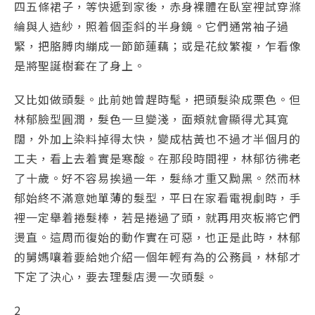
四五條裙子，等快遞到家後，赤身裸體在臥室裡試穿滌
綸與人造紗，照着個歪斜的半身鏡。它們通常袖子過
緊，把胳膊肉繃成一節節蓮藕；或是花紋繁複，乍看像
是將聖誕樹套在了身上。
又比如做頭髮。此前她曾趕時髦，把頭髮染成栗色。但
林郁臉型圓潤，髮色一旦變淺，面頰就會顯得尤其寬
闊，外加上染料掉得太快，變成枯黃也不過才半個月的
工夫，看上去着實是寒酸。在那段時間裡，林郁彷彿老
了十歲。好不容易挨過一年，髮絲才重又黝黑。然而林
郁始終不滿意她單薄的髮型，平日在家看電視劇時，手
裡一定舉着捲髮棒，若是捲過了頭，就再用夾板將它們
燙直。這周而復始的動作實在可惡，也正是此時，林郁
的舅媽嚷着要給她介紹一個年輕有為的公務員，林郁才
下定了決心，要去理髮店燙一次頭髮。
2