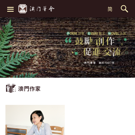
≡
简
澳門作家