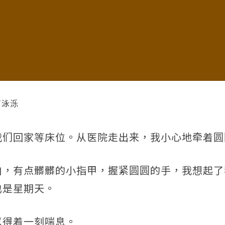
卢泳泺
我们回家等床位。从医院走出来，我小心地牵着圆
白，有点髒髒的小指甲，握紧圆圆的手，我想起了
也是星期天。
以得着一刻喘息。