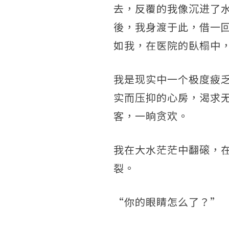
去，反覆的我像沉进了
後，我身渡于此，借一
如我，在医院的臥榻中
我是现实中一个极度疲
实而压抑的心房，渴求
客，一晌贪欢。
我在大水茫茫中翻磙，
裂。
“你的眼睛怎么了？”