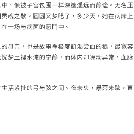
水中，像被子宫包围一样深邃遥远而静谧。无名压
回灵魂之歇。圆圆又梦呓了，多少天，她在病床上
，在一场与病菌的恶鬥中。
乏的母亲，也是故事裡极度飢渴尝血的狼，最宽容
无忧梦土裡水淹的宁静，而体内却噪动异常，血脉
在生活紧扯的弓与弦之间。夜未央，暴雨未歇，直