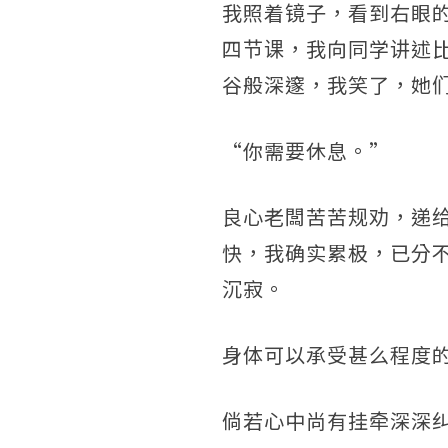
我照着镜子，看到右眼
四节课，我向同学讲述
谷般深邃，我笑了，她
“你需要休息。”
良心老闆苦苦规劝，递
快，我确实累极，已分
沉寂。
身体可以承受甚么程度
倘若心中尚有挂牵深深