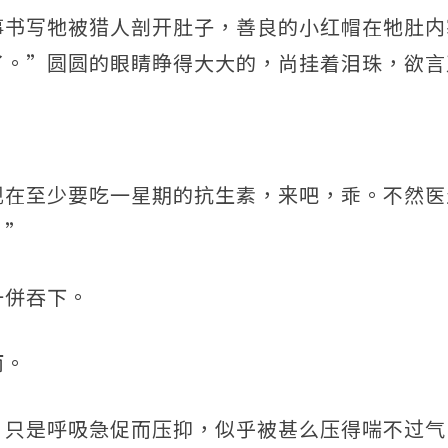
事书写牠被猎人剖开肚子，善良的小红帽在牠肚内
了。”圆圆的眼睛睁得大大的，尚挂着泪珠，欲言
”
现在至少要吃一星期的抗生素，来吧，乖。不然医
。”
一併吞下。
雨。
，只是呼吸急促而压抑，似乎被甚么压得喘不过气