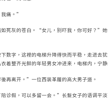
，我痛。”
面如死灰的苍白。“女儿，别吓我，你可好？”她
按下数字，这裡的电梯升降得快而平稳，走进去犹
名衣着整齐光鲜的年轻男女冲进来，电梯内，宁静
容後再离开。”一位西装革履的高大男子道。
了陪诊假，可以多留一会。”长髮女子的语调平淡