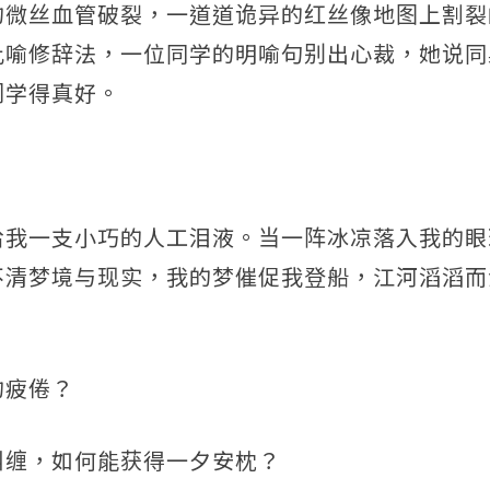
的微丝血管破裂，一道道诡异的红丝像地图上割裂
比喻修辞法，一位同学的明喻句别出心裁，她说同
们学得真好。
给我一支小巧的人工泪液。当一阵冰凉落入我的眼
不清梦境与现实，我的梦催促我登船，江河滔滔而
的疲倦？
纠缠，如何能获得一夕安枕？