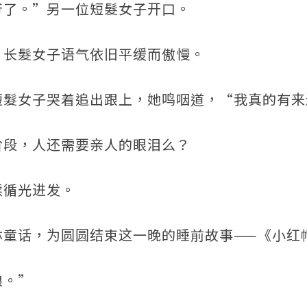
爷了。”另一位短髮女子开口。
”长髮女子语气依旧平缓而傲慢。
短髮女子哭着追出跟上，她鸣咽道，“我真的有来
阶段，人还需要亲人的眼泪么？
续循光进发。
林童话，为圆圆结束这一晚的睡前故事——《小红
狼。”