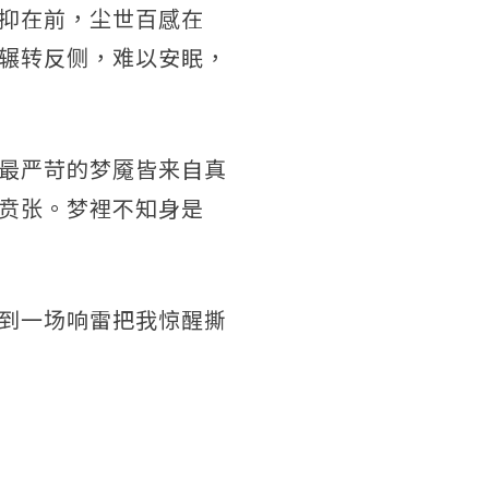
抑在前，尘世百感在
辗转反侧，难以安眠，
最严苛的梦魇皆来自真
贲张。梦裡不知身是
到一场响雷把我惊醒撕