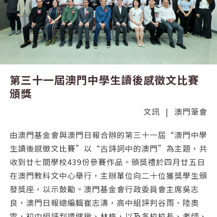
第三十一屆澳門中學生讀後感徵文比賽
頒獎
文訊
|
澳門筆會
由澳門基金會與澳門日報合辦的第三十一屆“澳門中學
生讀後感徵文比賽”以“古詩詞中的澳門”為主題，共
收到廿七間學校439份參賽作品。頒獎禮於四月廿五日
在澳門教科文中心舉行，主辦單位向二十位獲獎學生頒
發獎座，以示鼓勵。澳門基金會行政委員會主席吳志
良，澳門日報總編輯崔志濤，高中組評判谷雨、陸奧
雷，初中組評判譚健鍬、林格，以及各校校長、老師、