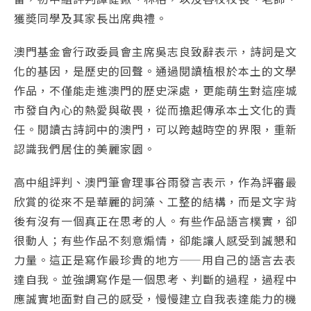
獲奬同學及其家長出席典禮。
澳門基金會行政委員會主席吳志良致辭表示，詩詞是文
化的基因，是歷史的回聲。通過閱讀植根於本土的文學
作品，不僅能走進澳門的歷史深處，更能萌生對這座城
市發自內心的熱愛與敬畏，從而擔起傳承本土文化的責
任。閱讀古詩詞中的澳門，可以跨越時空的界限，重新
認識我們居住的美麗家園。
高中組評判、澳門筆會理事谷雨發言表示，作為評審最
欣賞的從來不是華麗的詞藻、工整的結構，而是文字背
後有沒有一個真正在思考的人。有些作品語言樸實，卻
很動人；有些作品不刻意煽情，卻能讓人感受到誠懇和
力量。這正是寫作最珍貴的地方——用自己的語言去表
達自我。並強調寫作是一個思考、判斷的過程，過程中
應誠實地面對自己的感受，慢慢建立自我表達能力的機