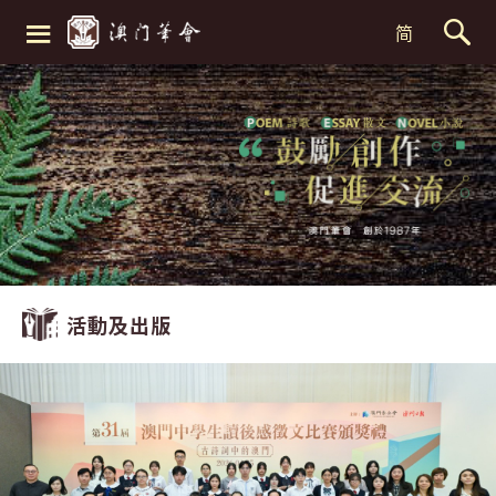
≡
简
活動及出版