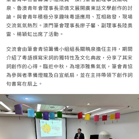
泉、魯澳青年會理事長梁倩文展開廣東話文學創作的討
論。與會青年積極分享趣味粵語應用、互相啟發，現場
交流氣氛熱烈。澳門筆會理事長廖子馨、副理事長陸奧
雷、楊穎虹出席了活動。
交流會由筆會青協籌備小組組長關曉泉擔任主持，期間
介紹了粵語撰寫宋詞的獨特性及文化典故，分享了其宋
詞創作的心得。臨近中秋，為增添雅集氣氛，筆會青協
為參與者準備燈籠及白宣紙扇，並在主持帶領下創作詞
句書寫在扇上。