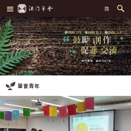
≡
简
筆會青年