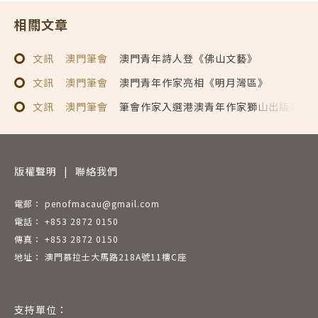
相關文章
文訊
澳門筆會
澳門青年詩人登《佛山文藝》
文訊
澳門筆會
澳門青年作家亮相《明月灣區》
文訊
澳門筆會
筆會作家入選港澳青年作家獅山出版計劃
版權聲明
|
聯絡我們
電郵： penofmacau@gmail.com
電話： +853 2872 0150
傳真： +853 2872 0150
地址： 澳門慕拉士大馬路218A號11樓C座
支持單位：