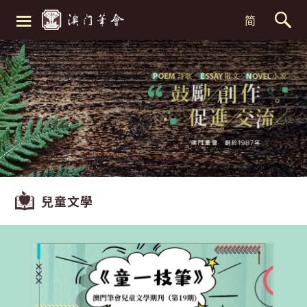
≡
简
兒童文學