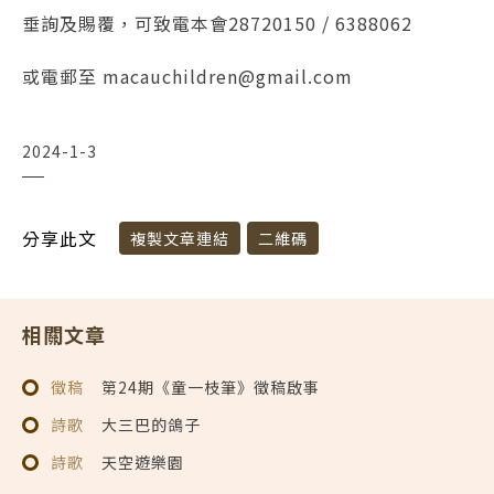
垂詢及賜覆，可致電本會28720150 / 6388062
或電郵至 macauchildren@gmail.com
2024-1-3
分享此文
複製文章連結
二維碼
相關文章
徵稿
第24期《童一枝筆》徵稿啟事
詩歌
大三巴的鴿子
詩歌
天空遊樂園