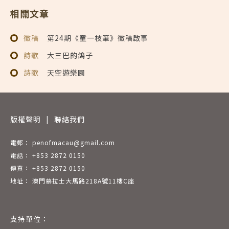
相關文章
徵稿
第24期《童一枝筆》徵稿啟事
詩歌
大三巴的鴿子
詩歌
天空遊樂園
版權聲明
|
聯絡我們
電郵： penofmacau@gmail.com
電話： +853 2872 0150
傳真： +853 2872 0150
地址： 澳門慕拉士大馬路218A號11樓C座
支持單位：