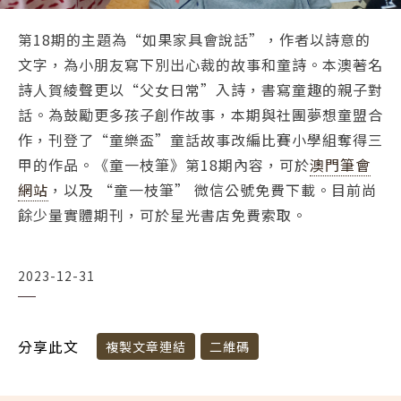
第18期的主題為“如果家具會說話”，作者以詩意的
文字，為小朋友寫下別出心裁的故事和童詩。本澳著名
詩人賀綾聲更以“父女日常”入詩，書寫童趣的親子對
話。為鼓勵更多孩子創作故事，本期與社團夢想童盟合
作，刊登了“童樂盃”童話故事改編比賽小學組奪得三
甲的作品。《童一枝筆》第18期內容，可於
澳門筆會
網站
，以及 “童一枝筆” 微信公號免費下載。目前尚
餘少量實體期刊，可於星光書店免費索取。
2023-12-31
分享此文
複製文章連結
二維碼