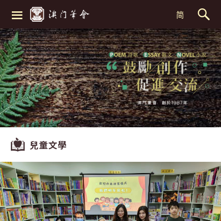
≡
简
兒童文學