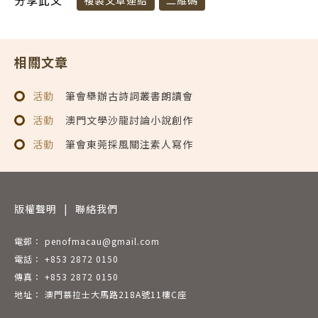
相關文章
活動
筆會舉辦古詩詞叢書朗讀會
活動
澳門文學沙龍討論小說創作
活動
筆會東莞採風關注素人寫作
版權聲明
|
聯絡我們
電郵： penofmacau@gmail.com
電話： +853 2872 0150
傳真： +853 2872 0150
地址： 澳門慕拉士大馬路218A號11樓C座