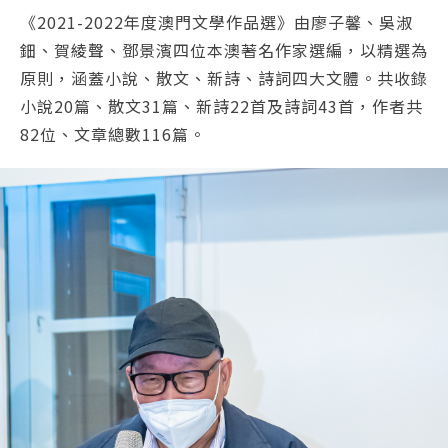
《2021-2022年度澳門文學作品選》由廖子馨、吳淑
鈿、賀綾聲、鄧景濱四位本澳著名作家選編，以精選為
原則，涵蓋小說、散文、新詩、詩詞四大文體。共收錄
小說20篇、散文31篇、新詩22首及詩詞43首，作者共
82位、文章總數116篇。