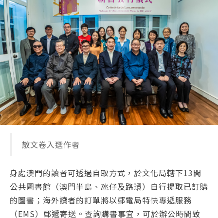
散文卷入選作者
身處澳門的讀者可透過自取方式，於文化局轄下13間
公共圖書館（澳門半島、氹仔及路環）自行提取已訂購
的圖書；海外讀者的訂單將以郵電局特快專遞服務
（EMS）郵遞寄送。查詢購書事宜，可於辦公時間致