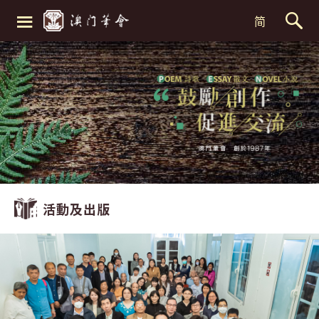
≡
简
活動及出版