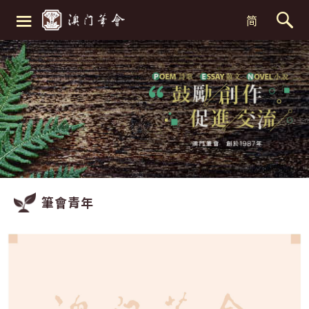
≡
简
筆會青年