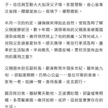
子，信任與互動大大加深父子情。家居理髮，省心省事
又省錢，關鍵是放心，疫情下，優勢猶彰。
半月一次的約定，讓撫摸來得如此自然，使我及時了解
父親健康狀況，數十年間，滿頭青絲的父親漸漸被風霜
浸染成皓首，歲月悄然爬上了他的臉龐。父育兒成人，
兒陪父走過春夏秋冬。順天應律，篤信行孝須及時，盡
孝於生活點滴。羊尚跪乳、鴉還反哺，更何況是有血有
肉的萬物之靈⁈
父親退休前任副校長，獻身教育半個多世紀，雖年逾九
旬 ，卻豁達開朗，仍熱心公益……是位可敬的長者。
家有一老，如擁一寶。善待長輩，坐言起行。
觀百姓日常，雖缺驚天動地，乏波瀾壯闊，卻富噓寒問
暖，多耳鬢廝磨。歲月如歌，或許，這就是實實在在的
生活。