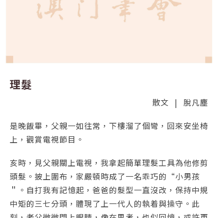
理髮
散文
|
脫凡塵
是晚飯畢，父親一如往常，下樓溜了個彎，回來安坐椅
上，觀賞電視節目。
亥時，見父親關上電視，我拿起簡單理髮工具為他修剪
頭髮。披上圍布，家嚴頓時成了一名乖巧的“小男孩
＂。自打我有記憶起，爸爸的髮型一直沒改，保持中規
中矩的三七分頭，體現了上一代人的執着與操守。此
刻，老父微微閉上眼睛，像在思考，也似回憶，或許更