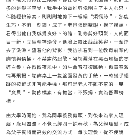
多的是親子享受。我手中的電推剪像明白了主人心思，
伴隨輕快節奏，刷刷刷地剪下一縷縷“煩惱絲＂，熟能
生巧，不消一刻鐘，成了。老爸張開雙眼，摸了摸頭，
看得出他自我感覺良好。的確，剛修剪好頭髮，人的面
目一新，立馬精神煥發。他臉上露出絲絲笑容，一溜煙
去了洗澡。望着他的背影，我彷彿看到一位教育前輩的
胸懷與情操，不禁肅然起敬。凝視灑落在黑石地板的零
碎白髮，在微微夜風中，如生命音符復跳動，似青春激
情再飛揚。端詳桌上一隻盤面發黃的手錶，一款幾乎絕
跡的按鍵式非智能手機，那可是老人不離不棄的一雙
“寶貝＂。勤儉樸素，有擔當，不張揚，實為吾輩榜
樣。
由大學時開始，我為同學義務剪頭，到後來為家人理
髮，歲月如流，不覺已經四十餘春秋。為父親理髮，成
為父子獨特而高效的交流方式，每次理髮，從不使鏡