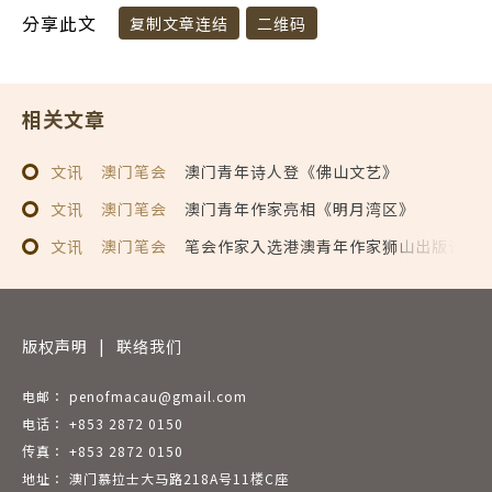
分享此文
复制文章连结
二维码
相关文章
文讯
澳门笔会
澳门青年诗人登《佛山文艺》
文讯
澳门笔会
澳门青年作家亮相《明月湾区》
文讯
澳门笔会
笔会作家入选港澳青年作家狮山出版计划
版权声明
|
联络我们
电邮： penofmacau@gmail.com
电话： +853 2872 0150
传真： +853 2872 0150
地址： 澳门慕拉士大马路218A号11楼C座