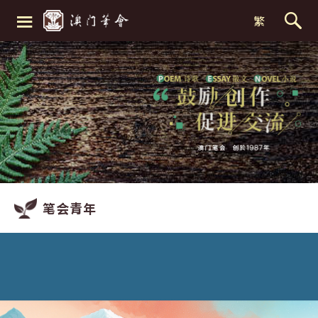
≡
繁
笔会青年