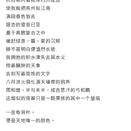
使我痴把燕州拟江南
满园春色皆去
银杏的跫音已至
盡于离散复合之中
催赶绿意，霾，夏的沉郁
蝉不甚明白便溘然长逝
我拥抱的积水潭失去其本义
用最臃肿的天象
去刻写最简炼的文字
八月流火俱化满天璀璨的鸦声
雨和貍，半与未半，成吉思汗的弓和鵰
这烟似的夜幕只是一颗果核的其中一个皱摺
一张龟背叶，
便是天地唯一的颜色。