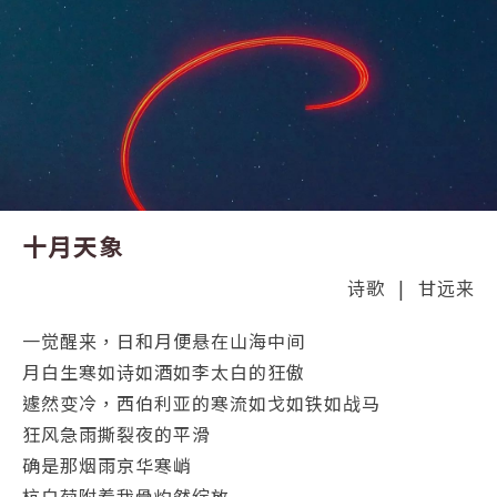
十月天象
诗歌
|
甘远来
一觉醒来，日和月便悬在山海中间
月白生寒如诗如酒如李太白的狂傲
遽然变冷，西伯利亚的寒流如戈如铁如战马
狂风急雨撕裂夜的平滑
确是那烟雨京华寒峭
杭白菊附着我骨灼然绽放