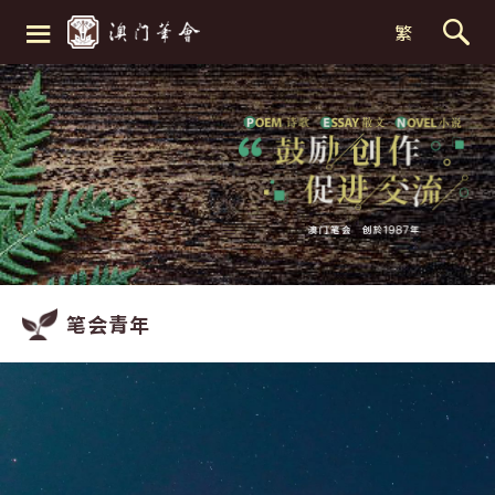
≡
繁
笔会青年