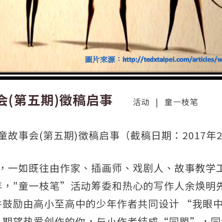
会(第五期)徵稿启事
活动
|
童一枝笔
故事会(第五期)徵稿启事（截稿日期：2017年2
载，一如既往由作家、插画师、戏剧人、故事教学
年，"童一枝笔”活动筹委和热心的写作人余焕明
并鼓励由高小至高中的少年作者共同设计 “我眼
期望热爱创作的你，与小作者结成“同盟”，同