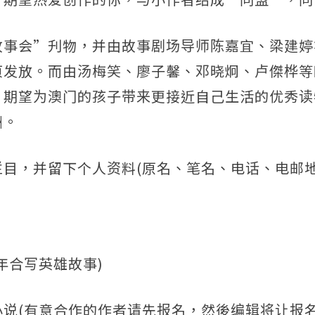
故事会”刋物，并由故事剧场导师陈嘉宜、梁建婷
页发放。而由汤梅笑、廖子馨、邓晓炯、卢傑桦等
，期望为澳门的孩子带来更接近自己生活的优秀读
酬。
目，并留下个人资料(原名、笔名、电话、电邮地
年合写英雄故事)
小说(有意合作的作者请先报名，然後编辑将让报