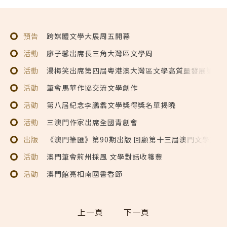
預告
跨媒體文學大展周五開幕
活動
廖子馨出席長三角大灣區文學周
活動
湯梅笑出席第四屆粵港澳大灣區文學高質量發展論壇
活動
筆會馬華作協交流文學創作
活動
第八屆紀念李鵬翥文學獎得獎名單揭曉
活動
三澳門作家出席全國青創會
出版
《澳門筆匯》第90期出版 回顧第十三屆澳門文學獎得
活動
澳門筆會荊州採風 文學對話收穫豐
活動
澳門館亮相南國書香節
上一頁
下一頁